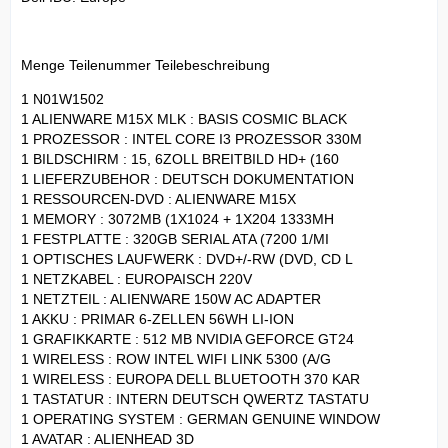
Menge Teilenummer Teilebeschreibung
1 N01W1502
1 ALIENWARE M15X MLK : BASIS COSMIC BLACK
1 PROZESSOR : INTEL CORE I3 PROZESSOR 330M
1 BILDSCHIRM : 15, 6ZOLL BREITBILD HD+ (160
1 LIEFERZUBEHOR : DEUTSCH DOKUMENTATION
1 RESSOURCEN-DVD : ALIENWARE M15X
1 MEMORY : 3072MB (1X1024 + 1X204 1333MH
1 FESTPLATTE : 320GB SERIAL ATA (7200 1/MI
1 OPTISCHES LAUFWERK : DVD+/-RW (DVD, CD L
1 NETZKABEL : EUROPAISCH 220V
1 NETZTEIL : ALIENWARE 150W AC ADAPTER
1 AKKU : PRIMAR 6-ZELLEN 56WH LI-ION
1 GRAFIKKARTE : 512 MB NVIDIA GEFORCE GT24
1 WIRELESS : ROW INTEL WIFI LINK 5300 (A/G
1 WIRELESS : EUROPA DELL BLUETOOTH 370 KAR
1 TASTATUR : INTERN DEUTSCH QWERTZ TASTATU
1 OPERATING SYSTEM : GERMAN GENUINE WINDOW
1 AVATAR : ALIENHEAD 3D