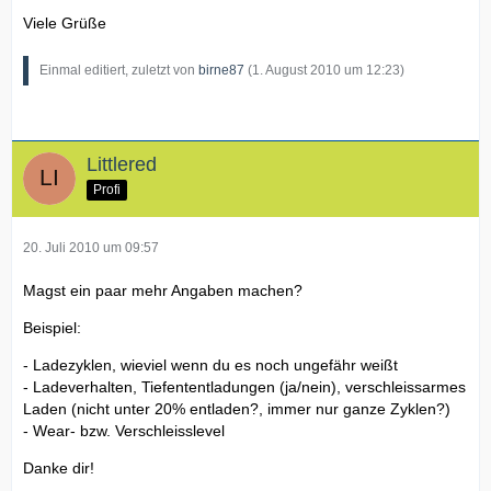
Viele Grüße
Einmal editiert, zuletzt von
birne87
(
1. August 2010 um 12:23
)
Littlered
Profi
20. Juli 2010 um 09:57
Magst ein paar mehr Angaben machen?
Beispiel:
- Ladezyklen, wieviel wenn du es noch ungefähr weißt
- Ladeverhalten, Tiefententladungen (ja/nein), verschleissarmes
Laden (nicht unter 20% entladen?, immer nur ganze Zyklen?)
- Wear- bzw. Verschleisslevel
Danke dir!