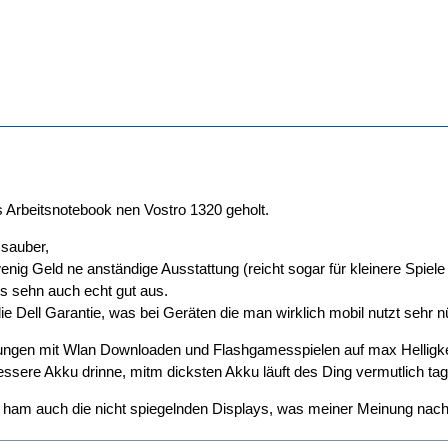
es Arbeitsnotebook nen Vostro 1320 geholt.
 sauber,
 wenig Geld ne anständige Ausstattung (reicht sogar für kleinere Spiel
s sehn auch echt gut aus.
 Dell Garantie, was bei Geräten die man wirklich mobil nutzt sehr n
sungen mit Wlan Downloaden und Flashgamesspielen auf max Helligkei
 bessere Akku drinne, mitm dicksten Akku läuft des Ding vermutlich ta
s ham auch die nicht spiegelnden Displays, was meiner Meinung nach e