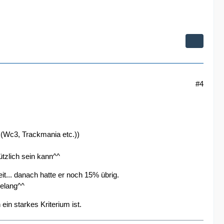
#4
e (Wc3, Trackmania etc.))
ützlich sein kann^^
t... danach hatte er noch 15% übrig.
gelang^^
in starkes Kriterium ist.