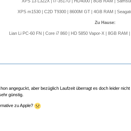
XPS 13 L322X | i7-3517U | HD4000 | 8GB RAM | Samsu
XPS m1530 | C2D T9300 | 8600M GT | 4GB RAM | Seagat
Zu Hause:
Lian Li PC-60 FN | Core i7 860 | HD 5850 Vapor-X | 8GB RAM |
chon angeguckt, aber bezüglich Laufzeit überragt es doch leider nich
ehr günstig.
ernative zu Apple?