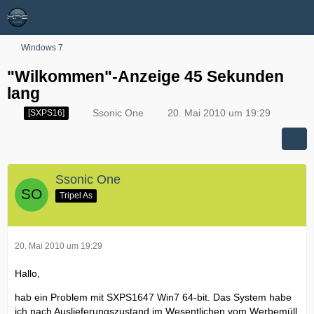
Windows 7
"Wilkommen"-Anzeige 45 Sekunden
lang
Ssonic One
20. Mai 2010 um 19:29
[SXPS16]
Ssonic One
Tripel As
20. Mai 2010 um 19:29
Hallo,
hab ein Problem mit SXPS1647 Win7 64-bit. Das System habe
ich nach Auslieferungszustand im Wesentlichen vom Werbemüll