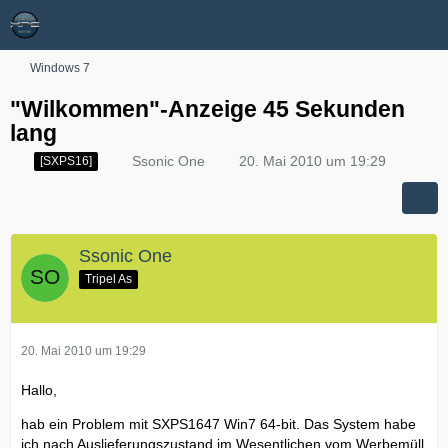
Windows 7
"Wilkommen"-Anzeige 45 Sekunden
lang
Ssonic One
20. Mai 2010 um 19:29
[SXPS16]
Ssonic One
Tripel As
20. Mai 2010 um 19:29
Hallo,
hab ein Problem mit SXPS1647 Win7 64-bit. Das System habe
ich nach Auslieferungszustand im Wesentlichen vom Werbemüll