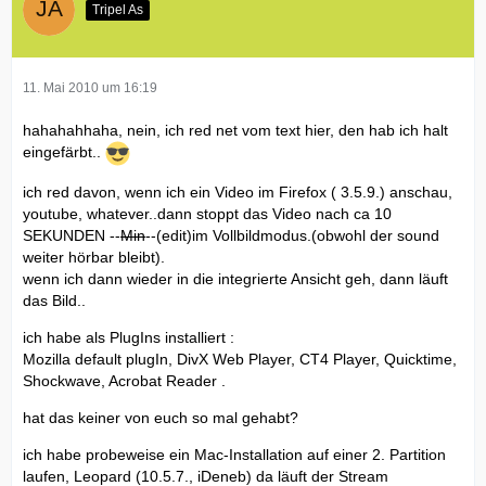
Tripel As
11. Mai 2010 um 16:19
hahahahhaha, nein, ich red net vom text hier, den hab ich halt
eingefärbt..
ich red davon, wenn ich ein Video im Firefox ( 3.5.9.) anschau,
youtube, whatever..dann stoppt das Video nach ca 10
SEKUNDEN --
Min
--(edit)im Vollbildmodus.(obwohl der sound
weiter hörbar bleibt).
wenn ich dann wieder in die integrierte Ansicht geh, dann läuft
das Bild..
ich habe als PlugIns installiert :
Mozilla default plugIn, DivX Web Player, CT4 Player, Quicktime,
Shockwave, Acrobat Reader .
hat das keiner von euch so mal gehabt?
ich habe probeweise ein Mac-Installation auf einer 2. Partition
laufen, Leopard (10.5.7., iDeneb) da läuft der Stream