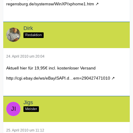
regensburg.de/systemsw/WinXP/xphome1.htm
Dirk
Redaktion
24. April 2010 um 20:04
Aktuell hier für 19,95€ incl. kostenloser Versand
http://cgi.ebay.de/ws/eBayISAPI.d…em=290427471010
Jigs
Meister
25. April 2010 um 11:12