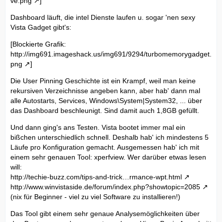
ve.png
]
Dashboard läuft, die intel Dienste laufen u. sogar 'nen sexy
Vista Gadget gibt's:
[Blockierte Grafik:
http://img691.imageshack.us/img691/9294/turbomemorygadget.
png
]
Die User Pinning Geschichte ist ein Krampf, weil man keine
rekursiven Verzeichnisse angeben kann, aber hab' dann mal
alle Autostarts, Services, Windows\System|System32, ... über
das Dashboard beschleunigt. Sind damit auch 1,8GB gefüllt.
Und dann ging's ans Testen. Vista bootet immer mal ein
bißchen unterschiedlich schnell. Deshalb hab' ich mindestens 5
Läufe pro Konfiguration gemacht. Ausgemessen hab' ich mit
einem sehr genauen Tool: xperfview. Wer darüber etwas lesen
will:
http://techie-buzz.com/tips-and-trick…rmance-wpt.html
http://www.winvistaside.de/forum/index.php?showtopic=2085
(nix für Beginner - viel zu viel Software zu installieren!)
Das Tool gibt einem sehr genaue Analysemöglichkeiten über