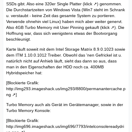
SSDs gibt. Also eine 320er Single Platter (
klick
) genommen.
Die Durchstartzeiten von Windows Vista (Win7 steht im Schrank
u. verstaubt - keine Zeit das gesamte System zu portieren.
Verwende ohnehin viel Linux) haben mich aber weiter genervt.
Also 4GB Turbo Memory mit User Pinning gekauft (
klick
). Die
Hoffnung war, dass sich wenigstens etwas der Bootvorgang
beschleunigt.
Karte läuft soweit mit dem Intel Storage Matrix 8.9.0.1023 sowie
dem ITM 1.10.0.1012 Treiber. Obwohl das 'nen Gefrickel ist u.
natürlich nicht auf Anhieb läuft, sieht das dann so aus, dass
man in den Eigenschaften der HDD noch ca. 400MB
Hybridspeicher hat:
[Blockierte Grafik:
http://img293.imageshack.us/img293/8800/permanantercache.p
ng
]
Turbo Memory auch als Gerät im Gerätemanager, sowie in der
Turbo Memory Konsole:
[Blockierte Grafik:
http://img696.imageshack.us/img696/7793/intelconsolereadydri