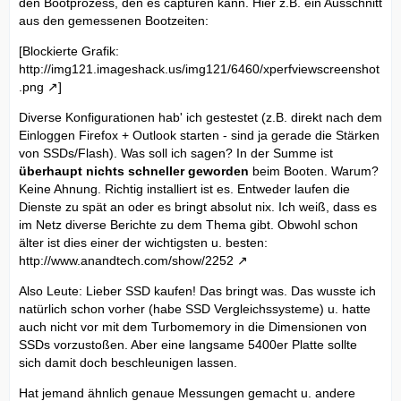
den Bootprozess, den es capturen kann. Hier z.B. ein Ausschnitt
aus den gemessenen Bootzeiten:
[Blockierte Grafik:
http://img121.imageshack.us/img121/6460/xperfviewscreenshot
.png
]
Diverse Konfigurationen hab' ich gestestet (z.B. direkt nach dem
Einloggen Firefox + Outlook starten - sind ja gerade die Stärken
von SSDs/Flash). Was soll ich sagen? In der Summe ist
überhaupt nichts schneller geworden
beim Booten. Warum?
Keine Ahnung. Richtig installiert ist es. Entweder laufen die
Dienste zu spät an oder es bringt absolut nix. Ich weiß, dass es
im Netz diverse Berichte zu dem Thema gibt. Obwohl schon
älter ist dies einer der wichtigsten u. besten:
http://www.anandtech.com/show/2252
Also Leute: Lieber SSD kaufen! Das bringt was. Das wusste ich
natürlich schon vorher (habe SSD Vergleichssysteme) u. hatte
auch nicht vor mit dem Turbomemory in die Dimensionen von
SSDs vorzustoßen. Aber eine langsame 5400er Platte sollte
sich damit doch beschleunigen lassen.
Hat jemand ähnlich genaue Messungen gemacht u. andere