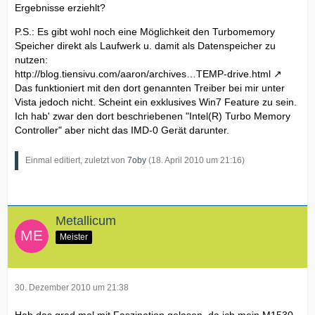
Ergebnisse erziehlt?
P.S.: Es gibt wohl noch eine Möglichkeit den Turbomemory
Speicher direkt als Laufwerk u. damit als Datenspeicher zu
nutzen:
http://blog.tiensivu.com/aaron/archives…TEMP-drive.html
Das funktioniert mit den dort genannten Treiber bei mir unter
Vista jedoch nicht. Scheint ein exklusives Win7 Feature zu sein.
Ich hab' zwar den dort beschriebenen "Intel(R) Turbo Memory
Controller" aber nicht das IMD-0 Gerät darunter.
Einmal editiert, zuletzt von
7oby
(
18. April 2010 um 21:16
)
Metallicum
Meister
30. Dezember 2010 um 21:38
Hab das grad mal mit Faszination gelesen, da ich mein M1530