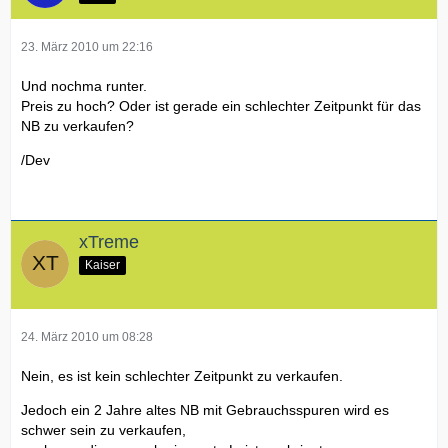
Systemmedien
Ressourcen-DVD - (Diagnoseprogramme und Treiber)
23. März 2010 um 22:16
Farbauswahl
2,0-Megapixel-Kamera in Mitternachtsblau für CCFL-
Und nochma runter.
Display
Preis zu hoch? Oder ist gerade ein schlechter Zeitpunkt für das
Accidental Damage Support
NB zu verkaufen?
Kein Support bei Unfallschäden
TV-Tuner
/Dev
Dell™ Fernbedienung für Reisen
Dell Internet-Aktionen
Dell Internet Auftrag
LCD
xTreme
15,4-Zoll-Breitbild WXGA+ (1440 x 900) TFT-Display mit
Kaiser
TrueLife™
24. März 2010 um 08:28
Nein, es ist kein schlechter Zeitpunkt zu verkaufen.
Jedoch ein 2 Jahre altes NB mit Gebrauchsspuren wird es
schwer sein zu verkaufen,