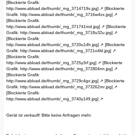
[Blockierte Grafik:
Deutsche interne Tastatur (QWERTZ)
http://www.abload.de/thumb/_mg_3714719s.jpg]
[Blockierte
Grafikkarte
Grafik: http://www.abload.de/thumb/_mg_3716w4zx.jpg]
nVidia® GeForce™ Go 8600M GT mit 256 MB dediziertem
[Blockierte Grafik:
Grafikspeicher
http://www.abload.de/thumb/_mg_371741md.jpg]
[Blockierte
Festplatte
Grafik: http://www.abload.de/thumb/_mg_3718u32u.jpg]
320 GB SATA-Festplatte (5.400 U/Min.)
[Blockierte Grafik:
Betriebssystem
http://www.abload.de/thumb/_mg_3720u14h.jpg]
[Blockierte
Original Windows Vista™ Home Premium (32 Bit) - Deutsch
Grafik: http://www.abload.de/thumb/_mg_3721o4ld.jpg]
Modem
[Blockierte Grafik:
Ohne Modem
http://www.abload.de/thumb/_mg_3725y3rf.jpg]
[Blockierte
Optisches Laufwerk
Grafik: http://www.abload.de/thumb/_mg_372804nn.jpg]
Festes 8x DVD+/-RW-Laufwerk (Slim) mit automatischem
[Blockierte Grafik:
Einzug, einschließlich SW
--siehe oben!
http://www.abload.de/thumb/_mg_3729c4go.jpg]
[Blockierte
Wireless-Netzwerkanbindung
Grafik: http://www.abload.de/thumb/_mg_373262mr.jpg]
Intel® Wireless-N-Minikarte der nächsten Generation -
[Blockierte Grafik:
Europa - Core 2 Duo Processors
http://www.abload.de/thumb/_mg_3740y149.jpg]
Lieferdokumente
Deutsche Dokumentation mit Netzkabel für Europa ¿ 3-
polig
Gerät ist verkauft! Bitte keine Anfragen mehr.
Gedis-Pakete
N06X5310
Microsoft-Software