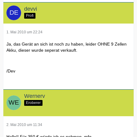
devvi
Profi
1. Mai 2010 um 22:24
Ja, das Gerät an sich ist noch zu haben, leider OHNE 9 Zellen
Akku, dieser wurde seperat verkauft.
/Dev
Wernerv
Eroberer
2. Mai 2010 um 11:34
Hallo!! Für 350 € würde ich es nehmen .mfg