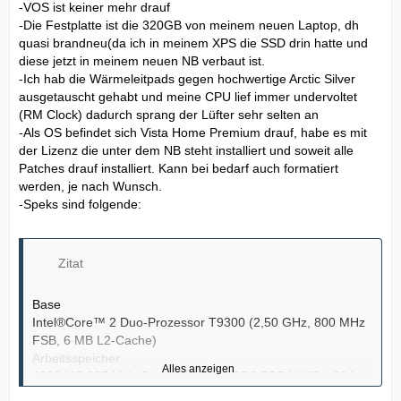
-VOS ist keiner mehr drauf
-Die Festplatte ist die 320GB von meinem neuen Laptop, dh
quasi brandneu(da ich in meinem XPS die SSD drin hatte und
diese jetzt in meinem neuen NB verbaut ist.
-Ich hab die Wärmeleitpads gegen hochwertige Arctic Silver
ausgetauscht gehabt und meine CPU lief immer undervoltet
(RM Clock) dadurch sprang der Lüfter sehr selten an
-Als OS befindet sich Vista Home Premium drauf, habe es mit
der Lizenz die unter dem NB steht installiert und soweit alle
Patches drauf installiert. Kann bei bedarf auch formatiert
werden, je nach Wunsch.
-Speks sind folgende:
Zitat
Base
Intel®Core™ 2 Duo-Prozessor T9300 (2,50 GHz, 800 MHz
FSB, 6 MB L2-Cache)
Arbeitsspeicher
Alles anzeigen
4096 MB 667 MHz Dual-Channel DDR2 SDRAM [2 x 2048]
Tastatur