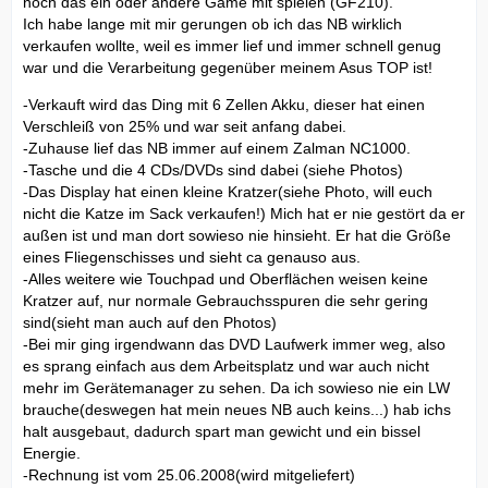
noch das ein oder andere Game mit spielen (GF210).
Ich habe lange mit mir gerungen ob ich das NB wirklich
verkaufen wollte, weil es immer lief und immer schnell genug
war und die Verarbeitung gegenüber meinem Asus TOP ist!
-Verkauft wird das Ding mit 6 Zellen Akku, dieser hat einen
Verschleiß von 25% und war seit anfang dabei.
-Zuhause lief das NB immer auf einem Zalman NC1000.
-Tasche und die 4 CDs/DVDs sind dabei (siehe Photos)
-Das Display hat einen kleine Kratzer(siehe Photo, will euch
nicht die Katze im Sack verkaufen!) Mich hat er nie gestört da er
außen ist und man dort sowieso nie hinsieht. Er hat die Größe
eines Fliegenschisses und sieht ca genauso aus.
-Alles weitere wie Touchpad und Oberflächen weisen keine
Kratzer auf, nur normale Gebrauchsspuren die sehr gering
sind(sieht man auch auf den Photos)
-Bei mir ging irgendwann das DVD Laufwerk immer weg, also
es sprang einfach aus dem Arbeitsplatz und war auch nicht
mehr im Gerätemanager zu sehen. Da ich sowieso nie ein LW
brauche(deswegen hat mein neues NB auch keins...) hab ichs
halt ausgebaut, dadurch spart man gewicht und ein bissel
Energie.
-Rechnung ist vom 25.06.2008(wird mitgeliefert)