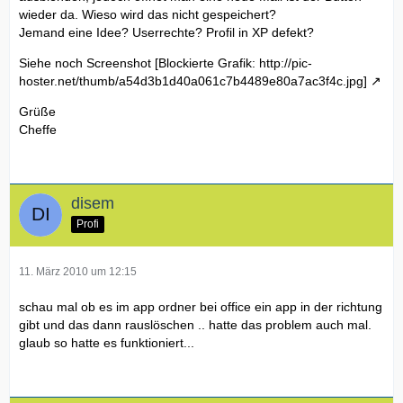
wieder da. Wieso wird das nicht gespeichert?
Jemand eine Idee? Userrechte? Profil in XP defekt?
Siehe noch Screenshot
[Blockierte Grafik: http://pic-
hoster.net/thumb/a54d3b1d40a061c7b4489e80a7ac3f4c.jpg]
Grüße
Cheffe
disem
Profi
11. März 2010 um 12:15
schau mal ob es im app ordner bei office ein app in der richtung
gibt und das dann rauslöschen .. hatte das problem auch mal.
glaub so hatte es funktioniert...