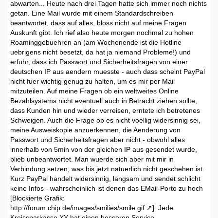
abwarten... Heute nach drei Tagen hatte sich immer noch nichts
getan. Eine Mail wurde mit einem Standardschreiben
beantwortet, dass auf alles, bloss nicht auf meine Fragen
Auskunft gibt. Ich rief also heute morgen nochmal zu hohen
Roaminggebuehren an (am Wochenende ist die Hotline
uebrigens nicht besetzt, da hat ja niemand Probleme!) und
erfuhr, dass ich Passwort und Sicherheitsfragen von einer
deutschen IP aus aendern muesste - auch dass scheint PayPal
nicht fuer wichtig genug zu halten, um es mir per Mail
mitzuteilen. Auf meine Fragen ob ein weltweites Online
Bezahlsystems nicht eventuell auch in Betracht ziehen sollte,
dass Kunden hin und wieder verreisen, erntete ich betretenes
Schweigen. Auch die Frage ob es nicht voellig widersinnig sei,
meine Ausweiskopie anzuerkennen, die Aenderung von
Passwort und Sicherheitsfragen aber nicht - obwohl alles
innerhalb von 5min von der gleichen IP aus gesendet wurde,
blieb unbeantwortet. Man wuerde sich aber mit mir in
Verbindung setzen, was bis jetzt natuerlich nicht geschehen ist.
Kurz PayPal handelt widersinnig, langsam und sendet schlicht
keine Infos - wahrscheinlich ist denen das EMail-Porto zu hoch
[Blockierte Grafik:
http://forum.chip.de/images/smilies/smile.gif
]. Jede
Kreissparkasse XY hat einen besseren Service.