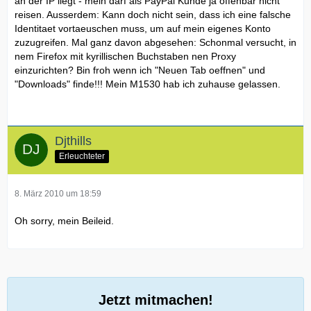
an der IP liegt - mein darf als PayPal Kunde ja offenbar nicht
reisen. Ausserdem: Kann doch nicht sein, dass ich eine falsche
Identitaet vortaeuschen muss, um auf mein eigenes Konto
zuzugreifen. Mal ganz davon abgesehen: Schonmal versucht, in
nem Firefox mit kyrillischen Buchstaben nen Proxy
einzurichten? Bin froh wenn ich "Neuen Tab oeffnen" und
"Downloads" finde!!! Mein M1530 hab ich zuhause gelassen.
Djthills
Erleuchteter
8. März 2010 um 18:59
Oh sorry, mein Beileid.
Jetzt mitmachen!