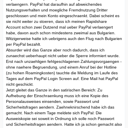
verlaengern. PayPal hat daraufhin auf abweichendes
Nutzungsverhalten und moegliche Fremdnutzung Dritter
geschlossen und mein Konto eingeschraenkt. Dabei scheint es
sie nicht weiter zu stoeren, dass ich meinen Rapidshare
Account schon zwei Dutzend mal ueber PayPal verlaengert
habe, davon auch schon mindestens zweimal aus Bulgarien.
Witzigerweise hatte ich uebrigens auch den Flug nach Bulgarien
per PayPal bezahlt.
Absurder wird das Ganze aber noch dadurch, dass ich
zunaechst ueberhaupt nicht ueber die Sperre informiert wurde.
Erst nach unzaehligen fehlgeschlagenen Zahlungsvorgaengen -
ohne naehere Begruendung, und einem Anruf bei der Hotline
(zu hohen Roamingkosten) tauchte die Meldung im Laufe des
Tages auf dem PayPal Login Screen auf. Eine Mail hat PayPal
nicht geschickt.
Jetzt gleitet das Ganze in den satirischen Bereich: Zu
Aufhebung der Einschraenkung muss ich eine Kopie des
Personalausweises einsenden, sowie Passwort und
Sicherheitsfragen aendern. Zaehneknirschend habe ich das
gemacht. Nach einem Tage meldete sich PayPal: Die
Ausweiskopie sei soweit in Ordnung ich solle noch Passwort
und Sicherheitsfragen aendern. Hatte ich ja schon gemacht also