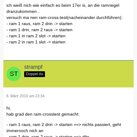
ich weiß nich wie einfach es beim 17er is, an die ramriegel
dranzukommen...
versuch ma nen ram-cross-test(nacheinander durchführen):
- ram 1 raus, ram 2 drin -> starten
- ram 1 drin, ram 2 raus -> starten
- ram 1 in ram 2 slot -> starten
- ram 2 in ram 1 slot -> starten
strampf
Doppel As
6. März 2010 um 23:34
hi,
hab grad den ram-crosstest gemacht:
- ram 1 raus, ram 2 drin -> starten ==> nichts passiert, geht
immernoch nich an
- ram 1 drin, ram 2 raus -> starten ==> dito