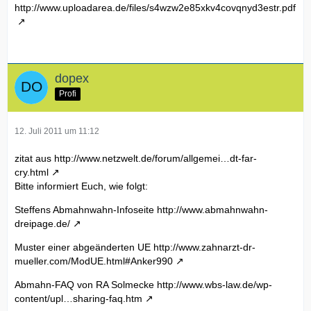
http://www.uploadarea.de/files/s4wzw2e85xkv4covqnyd3estr.pdf
dopex
Profi
12. Juli 2011 um 11:12
zitat aus
http://www.netzwelt.de/forum/allgemei…dt-far-
cry.html
Bitte informiert Euch, wie folgt:
Steffens Abmahnwahn-Infoseite
http://www.abmahnwahn-
dreipage.de/
Muster einer abgeänderten UE
http://www.zahnarzt-dr-
mueller.com/ModUE.html#Anker990
Abmahn-FAQ von RA Solmecke
http://www.wbs-law.de/wp-
content/upl…sharing-faq.htm