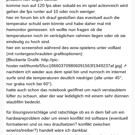
komme nun auf 120 fps aber sobald es im spiel actionreich wird
gehen die fps runter auf 10 oder noch weniger.
hier im forum bin ich drauf gestoßen das eventuell auch die
temperatur schuld sein könnte und habe daher mal mit
hwmonitor gemessen. ich wollte nun fragen ob die
temperaturen noch im verträglichen rahmen liegen oder ob sie
eindeutig zu hoch sind.
hier ein screenshot während des wow-spielens unter volllast
(mit runtergeschraubten grafikoptionen):
[Blockierte Grafik: http://pic-
hoster.net/thumb/55cc186603709806091563f1949237af.jpg]
nachdem ich wieder aus dem spiel bin und nurnoch im internet
surfe sind die temperaturen deutlich niedriger (alle unter 45°;
nur graka noch bei 60°).
hatte auch schon das notebook geöffnet um nach verstaubtem
lüfter zu schaun, aber der war ledidiglich mit einem sehr dünnen
staubfilm bedeckt.
für lösungsvorschläge und ratschläge ob es in dem fall um ein
hardwareproblem oder um einen konflikt mit software (eventuell
formatieren und os neu draufsetzen? konflikt zwischen
wow/os/treiber?) handelt wäre ich dankbar.