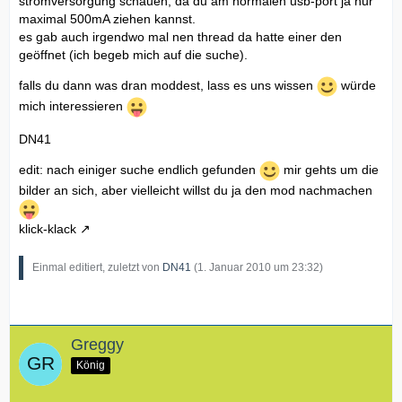
stromversorgung schauen, da du am normalen usb-port ja nur
maximal 500mA ziehen kannst.
es gab auch irgendwo mal nen thread da hatte einer den
geöffnet (ich begeb mich auf die suche).
falls du dann was dran moddest, lass es uns wissen
würde
mich interessieren
DN41
edit: nach einiger suche endlich gefunden
mir gehts um die
bilder an sich, aber vielleicht willst du ja den mod nachmachen
klick-klack
Einmal editiert, zuletzt von
DN41
(
1. Januar 2010 um 23:32
)
Greggy
König