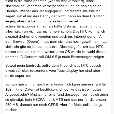
nicht in die Hand nehmen (war da fest verankert), also:
Nochmal bei Vodafone vorbeigeschaut und da gab es beide
Handys. Wieder das Jet angeguckt und diesmal musste ich
sagen, gefiel mir das Handy gar nicht. Kann an dem Branding
liegen, aber die Bedinung ruckelte und verlief
schwerfällig...ungefähr so, als hätte Vista sich zugemölt und
alles hakt - wirklich gar nicht mehr schön. Das HTC konnte ich
diesmal drehen und wenden und auch ins Internet gehen. An
den Browser (Opera) muss man sich erst noch gewöhnen, naja
vielleicht gibt es ja noch bessere. Diesmal gefiel mir das HTC
besser und dank dem erweiterbaren OS werde ich wohl dieses
nehmen. Außerdem soll WM 6.5 ja noch Besserungen zeigen.
Soweit mein Eindruck, außerdem finde ich das HTC optisch
etwas schicker (dezenter). Vom Touchdisplay her sind aber
beide super imo.
So nun hab ich nur noch eine Frage...ich kann meinen Tarif für
10€ mit ner Datenflat bestücken, ich denke das ist ein gutes
Angebot oder? Mist ist nur eins (und deswegen vermutlich auch
so günstig): kein HSDPA, nur UMTS und das nur für die ersten
250 MB, danach nur noch GPRS. Aber für Mails sollte das ja
reichen.