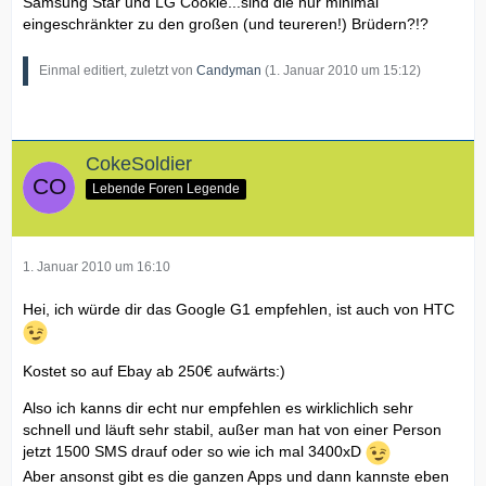
Samsung Star und LG Cookie...sind die nur minimal
eingeschränkter zu den großen (und teureren!) Brüdern?!?
Einmal editiert, zuletzt von
Candyman
(
1. Januar 2010 um 15:12
)
CokeSoldier
Lebende Foren Legende
1. Januar 2010 um 16:10
Hei, ich würde dir das Google G1 empfehlen, ist auch von HTC
Kostet so auf Ebay ab 250€ aufwärts:)
Also ich kanns dir echt nur empfehlen es wirklichlich sehr
schnell und läuft sehr stabil, außer man hat von einer Person
jetzt 1500 SMS drauf oder so wie ich mal 3400xD
Aber ansonst gibt es die ganzen Apps und dann kannste eben