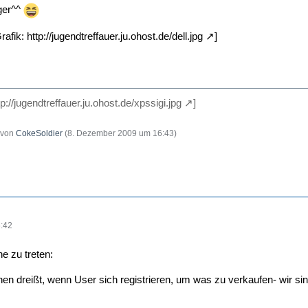
ger^^
rafik:
http://jugendtreffauer.ju.ohost.de/dell.jpg
]
tp://jugendtreffauer.ju.ohost.de/xpssigi.jpg
]
t von
CokeSoldier
(
8. Dezember 2009 um 16:43
)
:42
e zu treten:
schen dreißt, wenn User sich registrieren, um was zu verkaufen- wir s