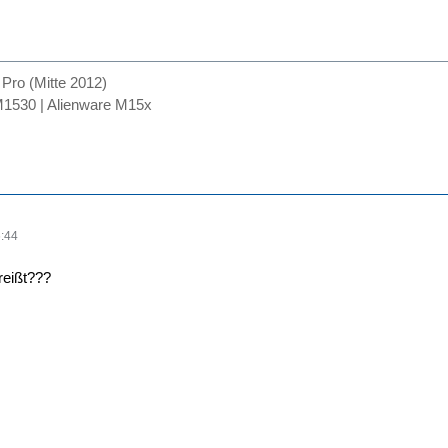
ro (Mitte 2012)
1530 | Alienware M15x
:44
reißt???