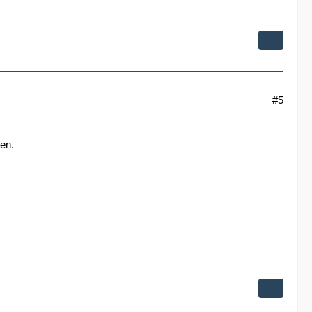
#5
en.