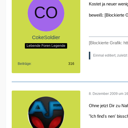
Kostet ja neuer weni
beweiß: [Blockierte G
CokeSoldier
[Blockierte Grafik:
ht
Lebende Foren Legende
Einmal editiert, zuletz
Beiträge
316
8. Dezember 2009 um 16
Ohne jetzt Dir zu Nah
"Ich find's nen' bis