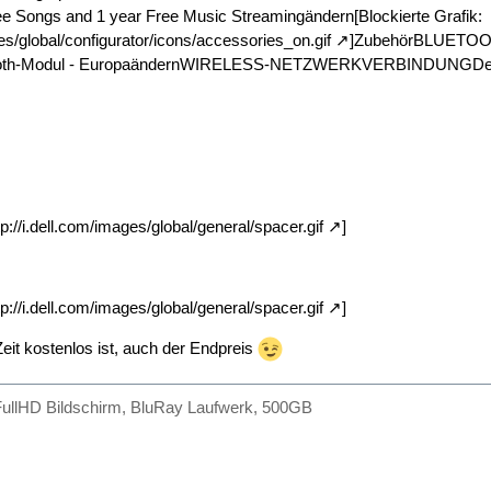
ee Songs and 1 year Free Music Streamingändern[Blockierte Grafik:
ges/global/configurator/icons/accessories_on.gif
]ZubehörBLUETOO
ooth-Modul - EuropaändernWIRELESS-NETZWERKVERBINDUNGDell Wi
tp://i.dell.com/images/global/general/spacer.gif
]
tp://i.dell.com/images/global/general/spacer.gif
]
eit kostenlos ist, auch der Endpreis
FullHD Bildschirm, BluRay Laufwerk, 500GB