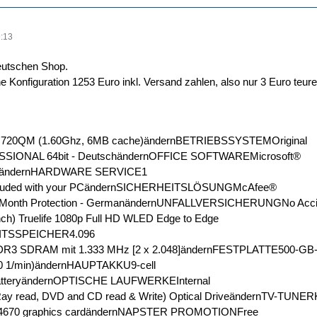
:13
eutschen Shop.
e Konfiguration 1253 Euro inkl. Versand zahlen, also nur 3 Euro teurer,
r 720QM (1.60Ghz, 6MB cache)ändernBETRIEBSSYSTEMOriginal
SIONAL 64bit - DeutschändernOFFICE SOFTWAREMicrosoft®
schändernHARDWARE SERVICE1
included with your PCändernSICHERHEITSLÖSUNGMcAfee®
15 Month Protection - GermanändernUNFALLVERSICHERUNGNo Acci
inch) Truelife 1080p Full HD WLED Edge to Edge
EITSSPEICHER4.096
DR3 SDRAM mit 1.333 MHz [2 x 2.048]ändernFESTPLATTE500-GB-S
200 1/min)ändernHAUPTAKKU9-cell
 batteryändernOPTISCHE LAUFWERKEInternal
ay read, DVD and CD read & Write) Optical DriveändernTV-TUNE
4670 graphics cardändernNAPSTER PROMOTIONFree