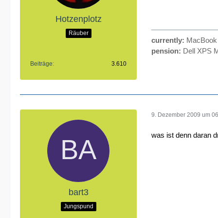
Hotzenplotz
Räuber
currently:
MacBook P
pension:
Dell XPS M
Beiträge
3.610
9. Dezember 2009 um 06
was ist denn daran d
bart3
Jungspund