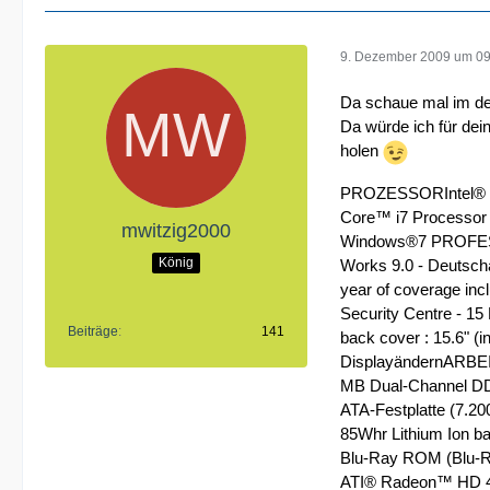
9. Dezember 2009 um 09
Da schaue mal im d
Da würde ich für dein
holen
PROZESSORIntel®
Core™ i7 Processo
mwitzig2000
Windows®7 PROFES
König
Works 9.0 - Deut
year of coverage 
Security Centre - 
Beiträge
141
back cover : 15.6" (
DisplayändernARB
MB Dual-Channel D
ATA-Festplatte (7.
85Whr Lithium Ion
Blu-Ray ROM (Blu-R
ATI® Radeon™ HD 