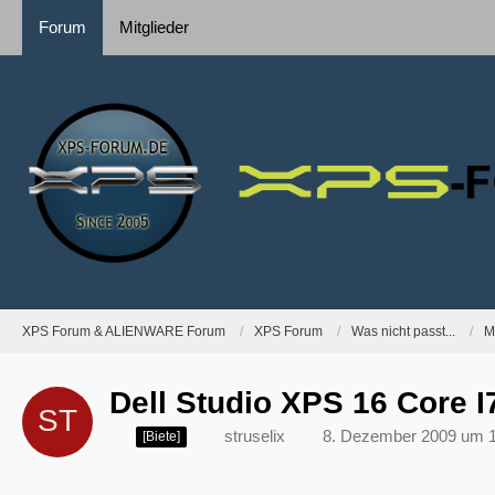
Forum
Mitglieder
XPS Forum & ALIENWARE Forum
XPS Forum
Was nicht passt...
M
Dell Studio XPS 16 Core I
struselix
8. Dezember 2009 um 
[Biete]