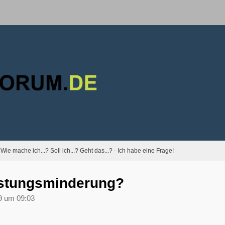
Wie mache ich...? Soll ich...? Geht das...? - Ich habe eine Frage!
istungsminderung?
9 um 09:03