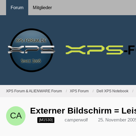
Forum
Mitglieder
XPS Forum & ALIENWARE Forum
XPS Forum
Dell XPS Notebook
Externer Bildschirm = Le
camperwolf
25. November 200
[M1530]