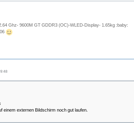
2.64 Ghz- 9600M GT GDDR3 (OC)-WLED-Display- 1.65kg :baby:
k06
09:48
s
f einem externen Bildschirm noch gut laufen.