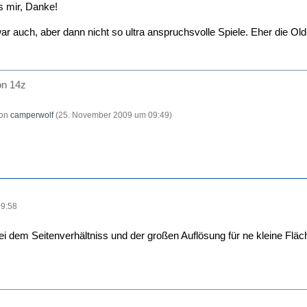
 mir, Danke!
r auch, aber dann nicht so ultra anspruchsvolle Spiele. Eher die O
on 14z
von
camperwolf
(
25. November 2009 um 09:49
)
09:58
i dem Seitenverhältniss und der großen Auflösung für ne kleine Fläc