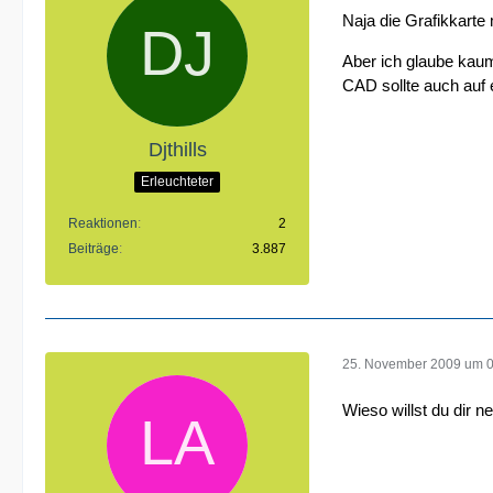
Naja die Grafikkarte
Aber ich glaube kaum
CAD sollte auch auf 
Djthills
Erleuchteter
Reaktionen
2
Beiträge
3.887
25. November 2009 um 
Wieso willst du dir n