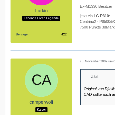
Ex-M1330 Besitzer
Larkin
jetzt ein
LG P310
:
Lebende Foren Legende
Centrino2 - P9500@
7500 Punkte 3dMar
Beiträge
422
25. November 2009 um 
Zitat
Original von Djthill
CAD sollte auch au
camperwolf
Kaiser