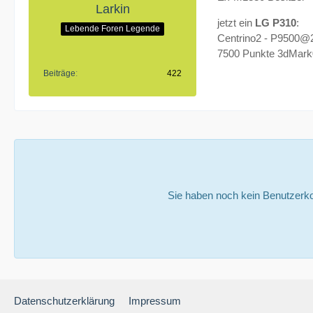
Larkin
jetzt ein
LG P310
:
Lebende Foren Legende
Centrino2 - P9500@
7500 Punkte 3dMar
Beiträge
422
Sie haben noch kein Benutzerko
Datenschutzerklärung
Impressum