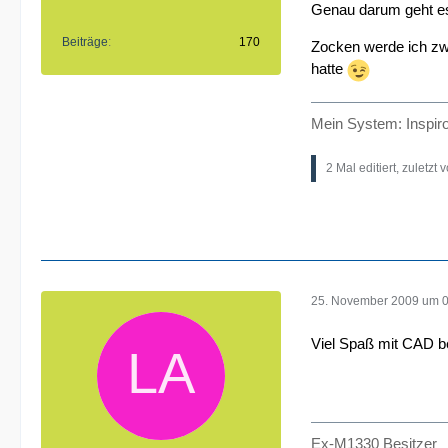
Genau darum geht es
Beiträge
170
Zocken werde ich zwa
hatte
Mein System: Inspir
2 Mal editiert, zuletzt 
25. November 2009 um 
Viel Spaß mit CAD be
Ex-M1330 Besitzer