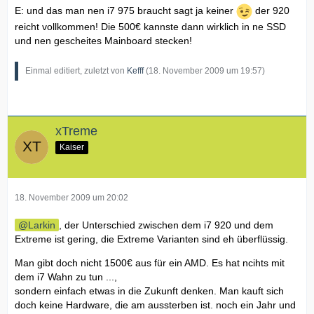
E: und das man nen i7 975 braucht sagt ja keiner
der 920
reicht vollkommen! Die 500€ kannste dann wirklich in ne SSD
und nen gescheites Mainboard stecken!
Einmal editiert, zuletzt von
Kefff
(
18. November 2009 um 19:57
)
xTreme
Kaiser
18. November 2009 um 20:02
Larkin
, der Unterschied zwischen dem i7 920 und dem
Extreme ist gering, die Extreme Varianten sind eh überflüssig.
Man gibt doch nicht 1500€ aus für ein AMD. Es hat ncihts mit
dem i7 Wahn zu tun ...,
sondern einfach etwas in die Zukunft denken. Man kauft sich
doch keine Hardware, die am aussterben ist. noch ein Jahr und