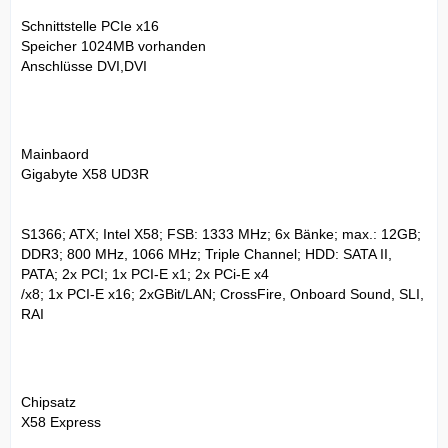
Schnittstelle PCIe x16
Speicher 1024MB vorhanden
Anschlüsse DVI,DVI
Mainbaord
Gigabyte X58 UD3R
S1366; ATX; Intel X58; FSB: 1333 MHz; 6x Bänke; max.: 12GB;
DDR3; 800 MHz, 1066 MHz; Triple Channel; HDD: SATA II,
PATA; 2x PCI; 1x PCI-E x1; 2x PCi-E x4
/x8; 1x PCI-E x16; 2xGBit/LAN; CrossFire, Onboard Sound, SLI,
RAI
Chipsatz
X58 Express