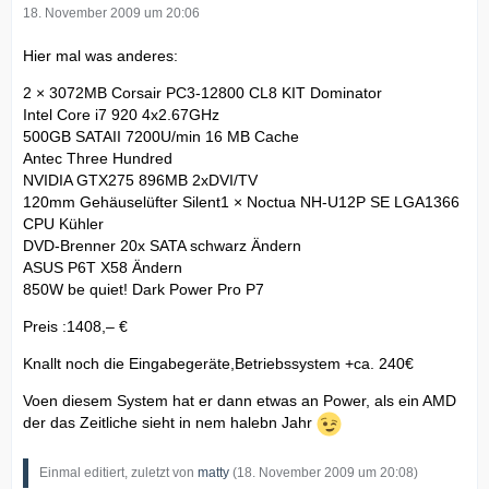
18. November 2009 um 20:06
Hier mal was anderes:
2 × 3072MB Corsair PC3-12800 CL8 KIT Dominator
Intel Core i7 920 4x2.67GHz
500GB SATAII 7200U/min 16 MB Cache
Antec Three Hundred
NVIDIA GTX275 896MB 2xDVI/TV
120mm Gehäuselüfter Silent1 × Noctua NH-U12P SE LGA1366
CPU Kühler
DVD-Brenner 20x SATA schwarz Ändern
ASUS P6T X58 Ändern
850W be quiet! Dark Power Pro P7
Preis :1408,– €
Knallt noch die Eingabegeräte,Betriebssystem +ca. 240€
Voen diesem System hat er dann etwas an Power, als ein AMD
der das Zeitliche sieht in nem halebn Jahr
Einmal editiert, zuletzt von
matty
(
18. November 2009 um 20:08
)