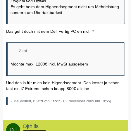
Original von Djthills
Es geht beim dem Highendsegment nicht um Mehrleistung
sondern um Übertaktbarkeit...
Das geht doch mit nem Dell Fertig PC eh nich ?
Zitat
Möchte max. 1200€ inkl. MwSt ausgebem
Und das is für mich kein Higendsegment. Das kostet ja schon
fast ein i7 Extreme schon knapp 800€ alleine.
2 Mal editiert, zuletzt von
Larkin
(
18. November 2009 um 19:55
)
Djthills