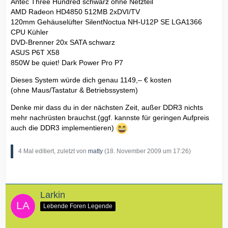
Antec Three Hundred schwarz ohne Netzteil
AMD Radeon HD4850 512MB 2xDVI/TV
120mm Gehäuselüfter SilentNoctua NH-U12P SE LGA1366
CPU Kühler
DVD-Brenner 20x SATA schwarz
ASUS P6T X58
850W be quiet! Dark Power Pro P7
Dieses System würde dich genau 1149,– € kosten
(ohne Maus/Tastatur & Betriebssystem)
Denke mir dass du in der nächsten Zeit, außer DDR3 nichts
mehr nachrüsten brauchst.(ggf. kannste für geringen Aufpreis
auch die DDR3 implementieren)
4 Mal editiert, zuletzt von
matty
(
18. November 2009 um 17:26
)
Larkin
Lebende Foren Legende