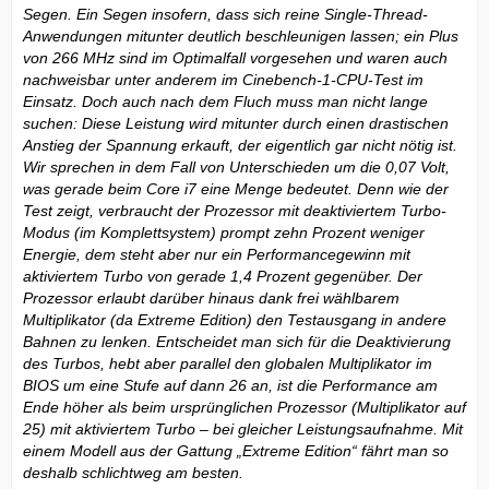
Segen. Ein Segen insofern, dass sich reine Single-Thread-
Anwendungen mitunter deutlich beschleunigen lassen; ein Plus
von 266 MHz sind im Optimalfall vorgesehen und waren auch
nachweisbar unter anderem im Cinebench-1-CPU-Test im
Einsatz. Doch auch nach dem Fluch muss man nicht lange
suchen: Diese Leistung wird mitunter durch einen drastischen
Anstieg der Spannung erkauft, der eigentlich gar nicht nötig ist.
Wir sprechen in dem Fall von Unterschieden um die 0,07 Volt,
was gerade beim Core i7 eine Menge bedeutet. Denn wie der
Test zeigt, verbraucht der Prozessor mit deaktiviertem Turbo-
Modus (im Komplettsystem) prompt zehn Prozent weniger
Energie, dem steht aber nur ein Performancegewinn mit
aktiviertem Turbo von gerade 1,4 Prozent gegenüber. Der
Prozessor erlaubt darüber hinaus dank frei wählbarem
Multiplikator (da Extreme Edition) den Testausgang in andere
Bahnen zu lenken. Entscheidet man sich für die Deaktivierung
des Turbos, hebt aber parallel den globalen Multiplikator im
BIOS um eine Stufe auf dann 26 an, ist die Performance am
Ende höher als beim ursprünglichen Prozessor (Multiplikator auf
25) mit aktiviertem Turbo – bei gleicher Leistungsaufnahme. Mit
einem Modell aus der Gattung „Extreme Edition“ fährt man so
deshalb schlichtweg am besten.