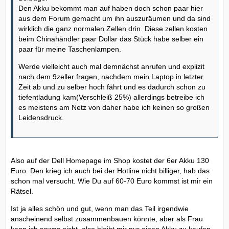
Den Akku bekommt man auf haben doch schon paar hier
aus dem Forum gemacht um ihn auszuräumen und da sind
wirklich die ganz normalen Zellen drin. Diese zellen kosten
beim Chinahändler paar Dollar das Stück habe selber ein
paar für meine Taschenlampen.
Werde vielleicht auch mal demnächst anrufen und explizit
nach dem 9zeller fragen, nachdem mein Laptop in letzter
Zeit ab und zu selber hoch fährt und es dadurch schon zu
tiefentladung kam(Verschleiß 25%) allerdings betreibe ich
es meistens am Netz von daher habe ich keinen so großen
Leidensdruck.
Also auf der Dell Homepage im Shop kostet der 6er Akku 130
Euro. Den krieg ich auch bei der Hotline nicht billiger, hab das
schon mal versucht. Wie Du auf 60-70 Euro kommst ist mir ein
Rätsel.
Ist ja alles schön und gut, wenn man das Teil irgendwie
anscheinend selbst zusammenbauen könnte, aber als Frau
kann ich sowas nicht, also bleibt mir nur einen Akku zu kaufen.