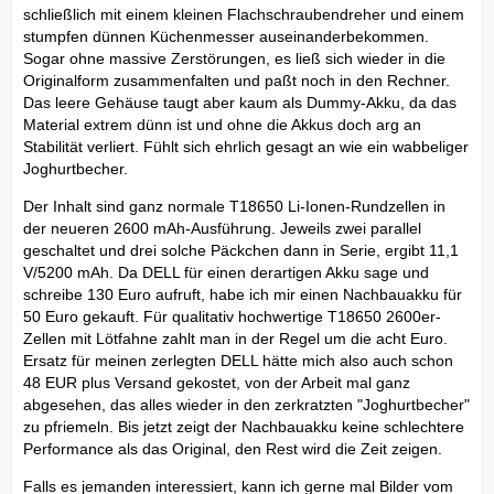
schließlich mit einem kleinen Flachschraubendreher und einem
stumpfen dünnen Küchenmesser auseinanderbekommen.
Sogar ohne massive Zerstörungen, es ließ sich wieder in die
Originalform zusammenfalten und paßt noch in den Rechner.
Das leere Gehäuse taugt aber kaum als Dummy-Akku, da das
Material extrem dünn ist und ohne die Akkus doch arg an
Stabilität verliert. Fühlt sich ehrlich gesagt an wie ein wabbeliger
Joghurtbecher.
Der Inhalt sind ganz normale T18650 Li-Ionen-Rundzellen in
der neueren 2600 mAh-Ausführung. Jeweils zwei parallel
geschaltet und drei solche Päckchen dann in Serie, ergibt 11,1
V/5200 mAh. Da DELL für einen derartigen Akku sage und
schreibe 130 Euro aufruft, habe ich mir einen Nachbauakku für
50 Euro gekauft. Für qualitativ hochwertige T18650 2600er-
Zellen mit Lötfahne zahlt man in der Regel um die acht Euro.
Ersatz für meinen zerlegten DELL hätte mich also auch schon
48 EUR plus Versand gekostet, von der Arbeit mal ganz
abgesehen, das alles wieder in den zerkratzten "Joghurtbecher"
zu pfriemeln. Bis jetzt zeigt der Nachbauakku keine schlechtere
Performance als das Original, den Rest wird die Zeit zeigen.
Falls es jemanden interessiert, kann ich gerne mal Bilder vom