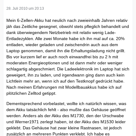
28. Juli 2010 um 20:13
Mein 6-Zellen-Akku hat neulich nach zweieinhalb Jahren relativ
jäh das Zeitliche gesegnet, obwohl stets pfleglich behandelt und
dank überwiegendem Netzbetrieb mit relativ wenig Lade-
Entladezyklen. Alle zwei Monate habe ich ihn mal auf ca. 20%
entladen, wieder geladen und zwischendrin auch aus dem
Laptop genommen, damit ihn die Erhaltungsladung nicht grillt.
Bis vor kurzem lief er auch noch einwandfrei bis zu 2 h mit
moderaten Energieoptionen und ist dann mehr oder weniger
schlagartig abgeschmiert. Die Ladeelektronik im Laptop hat sich
geweigert, ihn zu laden, und irgendwann ging dann auch kein
Lichtlein mehr an, wenn ich auf den Testknopf gedrückt habe.
Nach meinen Erfahrungen mit Modellbauakkus habe ich auf
plötzlichen Zelltod getippt.
Dementsprechend vorbelastet, wollte ich natürlich wissen, was
dem Akku tatsächlich fehlt - also mußte das Gehäuse geöffnet
werden. Anders als der Akku des M1730, den der Urschwabe
und Werner1971 zerlegt haben, ist der Akku des M1530 leider
geklebt. Das Gehäuse hat zwar kleine Rastnasen, ist jedoch
zusätzlich an mehreren Punkten verklebt. Ich habe es