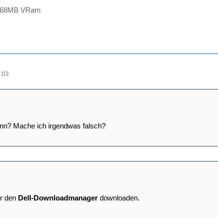
 768MB VRam
:03
enn? Mache ich irgendwas falsch?
r den
Dell-Downloadmanager
downloaden.