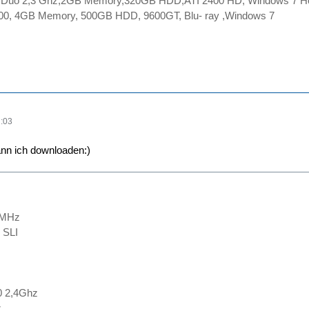
2 Duo 2,3 Ghz,2GB Memory,320GB HDD,ATI 2400 HD, Windows 7 
0, 4GB Memory, 500GB HDD, 9600GT, Blu- ray ,Windows 7
:03
ann ich downloaden:)
 MHz
 SLI
0 2,4Ghz
z