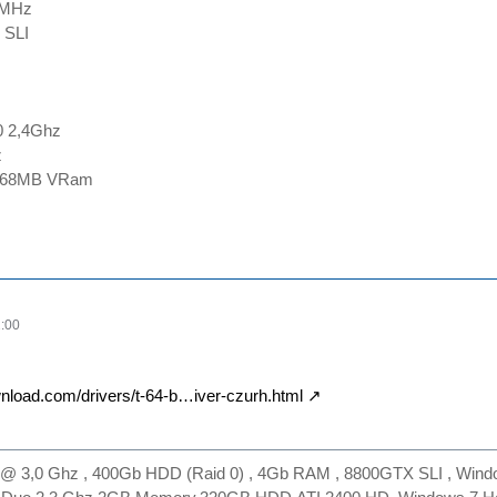
 MHz
 SLI
0 2,4Ghz
z
 768MB VRam
:00
nload.com/drivers/t-64-b…iver-czurh.html
@ 3,0 Ghz , 400Gb HDD (Raid 0) , 4Gb RAM , 8800GTX SLI , Win