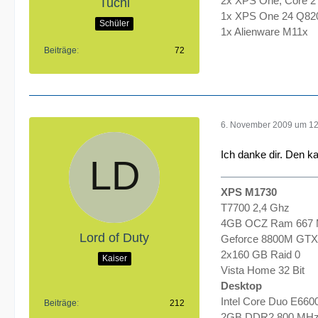
2x XPS One, Core 
Tuchi
1x XPS One 24 Q820
Schüler
1x Alienware M11x
Beiträge
72
6. November 2009 um 12
Ich danke dir. Den k
XPS M1730
T7700 2,4 Ghz
4GB OCZ Ram 667
Lord of Duty
Geforce 8800M GTX
2x160 GB Raid 0
Kaiser
Vista Home 32 Bit
Desktop
Intel Core Duo E660
Beiträge
212
2GB DDR2 800 MH