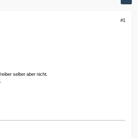
#1
.
iber selber aber nicht.
.