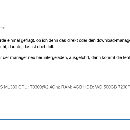
:28
rde einmal gefragt, ob ich denn das direkt oder den download-manager
ht, dachte, das ist doch toll.
r der manager neu heruntergeladen, ausgeführt, dann kommt die fehle
l XPS M1330 CPU: T8300@2,4Ghz RAM: 4GB HDD: WD 500GB 7200P