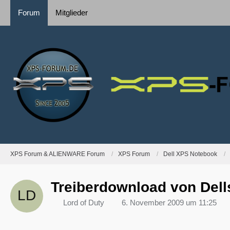
Forum
Mitglieder
XPS Forum & ALIENWARE Forum
XPS Forum
Dell XPS Notebook
Treiberdownload von Dells
Lord of Duty
6. November 2009 um 11:25