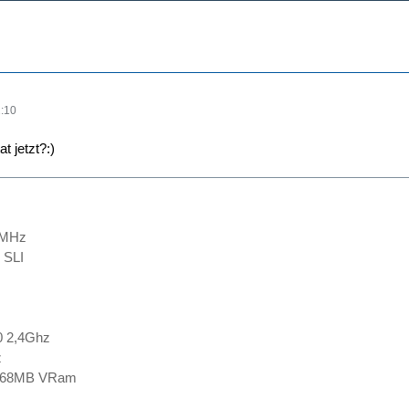
:10
t jetzt?:)
 MHz
 SLI
0 2,4Ghz
z
 768MB VRam