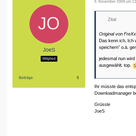
6. November 2009 um 12
Zitat
Original von FreX
Das kenn ich. Ich 
speichern" o.ä. gem
JoeS
jedesmal nun wird 
Mitglied
ausgewählt. top.
Beiträge
5
Ihr müsste das ents
Downloadmanager ben
Grüssle
JoeS