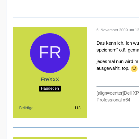
6. November 2009 um 12
Das kenn ich. Ich wu
speichern" o.ä. gemac
jedesmal nun wird mi
ausgewählt. top.
FreXxX
Haudegen
[align=center]Del
Professional x64
Beiträge
113