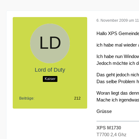
6. November 2009 um 11
Hallo XPS Gemeinde
ich habe mal wieder
Ich habe nun Windows 
Jedoch möchte ich de
Lord of Duty
Das geht jedoch nich
Kaiser
Das selbe Problem ha
Woran liegt das den
Beiträge
212
Mache ich irgendwas
Grüsse
XPS M1730
T7700 2,4 Ghz