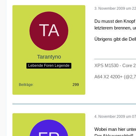
3. November 2009 um 22
Du musst den Knopf g
letzterem brennen, u
Übrigens gibt die De
Tarantyno
XPS M1530 - Core 
Lebende Foren Legende
A64 X2 4200+ (@2,
Beiträge
299
4. November 2009 um 07
Wobei man hier unter
Der Akkuverschleiß, 