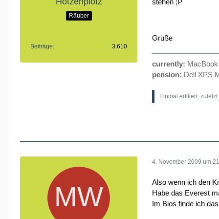
Hotzenplotz
stehen ;P
Räuber
Grüße
Beiträge
3.610
currently:
MacBook P
pension:
Dell XPS M
Einmal editiert, zuletz
4. November 2009 um 21
Also wenn ich den Kn
Habe das Everest ma
Im Bios finde ich das 