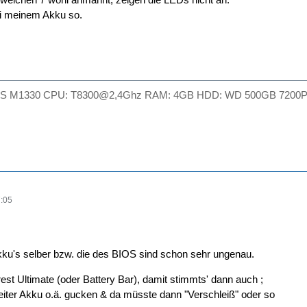
ei meinem Akku so.
l XPS M1330 CPU: T8300@2,4Ghz RAM: 4GB HDD: WD 500GB 7200P
:05
ku's selber bzw. die des BIOS sind schon sehr ungenau.
est Ultimate (oder Battery Bar), damit stimmts' dann auch ;
iter Akku o.ä. gucken & da müsste dann "Verschleiß" oder so