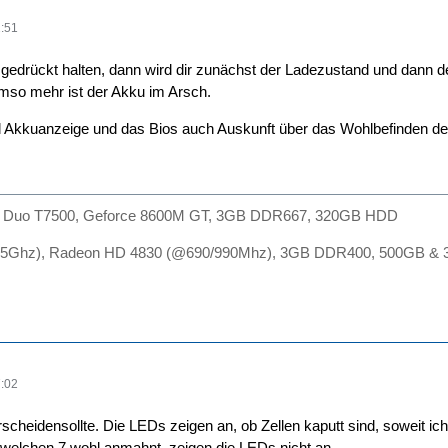
:51
edrückt halten, dann wird dir zunächst der Ladezustand und dann d
mso mehr ist der Akku im Arsch.
ll Akkuanzeige und das Bios auch Auskunft über das Wohlbefinden d
2 Duo T7500, Geforce 8600M GT, 3GB DDR667, 320GB HDD
75Ghz), Radeon HD 4830 (@690/990Mhz), 3GB DDR400, 500GB &
:02
scheidensollte. Die LEDs zeigen an, ob Zellen kaputt sind, soweit ic
welchen 7 wohl anmahnt, zeigen die LEDs nicht an.