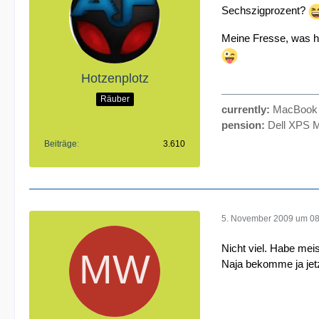
Sechszigprozent?
Meine Fresse, was h
Hotzenplotz
Räuber
currently:
MacBook P
pension:
Dell XPS M
Beiträge
3.610
5. November 2009 um 08
Nicht viel. Habe mei
Naja bekomme ja jet