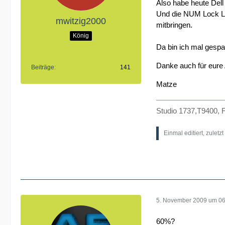
Also habe heute Dell
Und die NUM Lock LED
mwitzig2000
mitbringen.
König
Da bin ich mal gespan
Danke auch für eure
Beiträge
141
Matze
Studio 1737,T9400, 
Einmal editiert, zuletz
5. November 2009 um 06
60%?