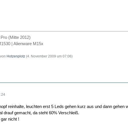
ro (Mitte 2012)
1530 | Alienware M15x
t von
Hotzenplotz
(
4. November 2009 um 07:06
)
:24
opf reinhalte, leuchten erst 5 Leds gehen kurz aus und dann gehen w
l drauf gemacht, da steht 60% Verschleiß.
gar nicht !