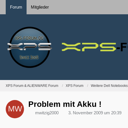
Forum
Mitglieder
XPS Forum & ALIENWARE Forum
XPS Forum
Weitere Dell Notebooks
Problem mit Akku !
mwitzig2000
3. November 2009 um 20:39