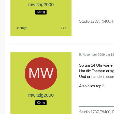
mwitzig2000
König
Studio 1737,T9400, 
Beiträge
141
5. November 2009 um 15
So um 14 Uhr war er 
Hat die Tastatur aus
Und er hat den neuen
Also alles top !!
mwitzig2000
König
Studio 1737,T9400, 