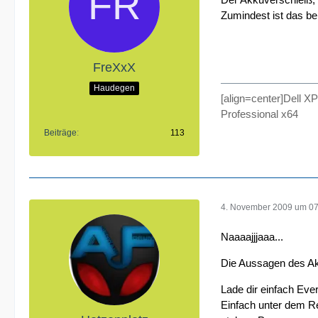
Zumindest ist das b
FreXxX
Haudegen
[align=center]Del
Professional x64
Beiträge
113
4. November 2009 um 07
Naaaajjjaaa...
Die Aussagen des Ak
Lade dir einfach Ever
Einfach unter dem Re