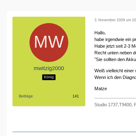
3. November 2009 um 20
Hallo,
habe irgendwie ein 
Habe jetzt seit 2-3 
Recht unten neben de
"Sie sollten den Akk
mwitzig2000
Weiß vielleicht einer
Wenn ich den Diagno
König
Matze
Beiträge
141
Studio 1737,T9400, 