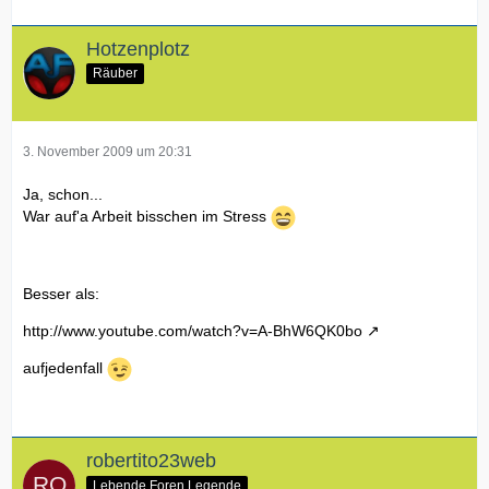
Hotzenplotz
Räuber
3. November 2009 um 20:31
Ja, schon...
War auf'a Arbeit bisschen im Stress
Besser als:
http://www.youtube.com/watch?v=A-BhW6QK0bo
aufjedenfall
robertito23web
Lebende Foren Legende