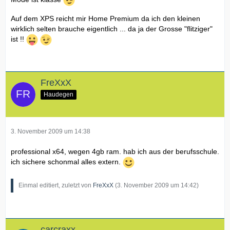
Auf dem XPS reicht mir Home Premium da ich den kleinen
wirklich selten brauche eigentlich ... da ja der Grosse "flitziger"
ist !!
FreXxX
Haudegen
3. November 2009 um 14:38
professional x64, wegen 4gb ram. hab ich aus der berufsschule.
ich sichere schonmal alles extern.
Einmal editiert, zuletzt von
FreXxX
(
3. November 2009 um 14:42
)
carcraxx