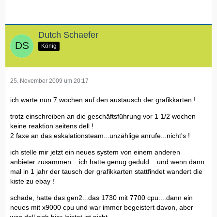
aber das hier hat sich
nicht
geändert -
Dutch Schaefer
König
Lieferdatum für Service:
Nicht verfügbar
Was diese ominösen Kürzel bedeuten weiß ich auch nicht -
25. November 2009 um 20:17
Transparenter Kundenservice sieht anders aus !
ich warte nun 7 wochen auf den austausch der grafikkarten !
Ich rate jetzt einfach 'mal... CNL - Card Niemalsnich
trotz einschreiben an die geschäftsführung vor 1 1/2 wochen
Lieferbar
keine reaktion seitens dell !
2 faxe an das eskalationsteam...unzählige anrufe...nicht's !
Grüße
ich stelle mir jetzt ein neues system von einem anderen
anbieter zusammen....ich hatte genug geduld....und wenn dann
mal in 1 jahr der tausch der grafikkarten stattfindet wandert die
kiste zu ebay !
schade, hatte das gen2...das 1730 mit 7700 cpu....dann ein
neues mit x9000 cpu und war immer begeistert davon, aber