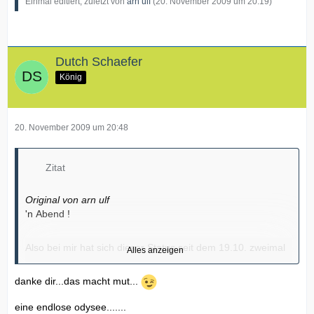
Einmal editiert, zuletzt von
arn ulf
(
20. November 2009 um 20:19
)
Dutch Schaefer
König
20. November 2009 um 20:48
Zitat
Original von arn ulf
'n Abend !
Also bei mir hat sich dieser Status seit dem 19.10. zweimal
Alles anzeigen
geändert :
danke dir...das macht mut...
RI DSP CNL
eine endlose odysee.......