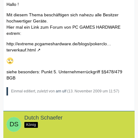
Hallo !
Mit diesem Thema beschäftigen sich nahezu alle Besitzer
hochwertiger Geräte.
Hier mal ein Link zum Forum von PC GAMES HARDWARE
extrem:
http://extreme.pcgameshardware.de/blogs/pokerclo…
terverkauf.html
siehe besonders: Punkt 5. Unternehmerrückgriff §§478/479
BGB
Einmal editiert, zuletzt von
arn ulf
(
13. November 2009 um 11:57
)
Dutch Schaefer
König