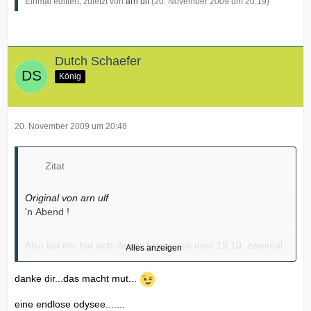
Einmal editiert, zuletzt von
arn ulf
(
20. November 2009 um 20:19
)
Dutch Schaefer
König
20. November 2009 um 20:48
Zitat
Original von arn ulf
'n Abend !
Also bei mir hat sich dieser Status seit dem 19.10. zweimal
Alles anzeigen
geändert :
danke dir...das macht mut...
RI DSP CNL
eine endlose odysee.......