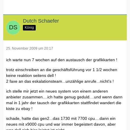
aber das hier hat sich
nicht
geändert -
Dutch Schaefer
König
Lieferdatum für Service:
Nicht verfügbar
Was diese ominösen Kürzel bedeuten weiß ich auch nicht -
25. November 2009 um 20:17
Transparenter Kundenservice sieht anders aus !
ich warte nun 7 wochen auf den austausch der grafikkarten !
Ich rate jetzt einfach 'mal... CNL - Card Niemalsnich
trotz einschreiben an die geschäftsführung vor 1 1/2 wochen
Lieferbar
keine reaktion seitens dell !
2 faxe an das eskalationsteam...unzählige anrufe...nicht's !
Grüße
ich stelle mir jetzt ein neues system von einem anderen
anbieter zusammen....ich hatte genug geduld....und wenn dann
mal in 1 jahr der tausch der grafikkarten stattfindet wandert die
kiste zu ebay !
schade, hatte das gen2...das 1730 mit 7700 cpu....dann ein
neues mit x9000 cpu und war immer begeistert davon, aber