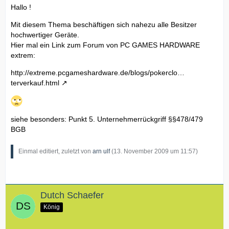
Hallo !
Mit diesem Thema beschäftigen sich nahezu alle Besitzer
hochwertiger Geräte.
Hier mal ein Link zum Forum von PC GAMES HARDWARE
extrem:
http://extreme.pcgameshardware.de/blogs/pokerclo…
terverkauf.html
siehe besonders: Punkt 5. Unternehmerrückgriff §§478/479
BGB
Einmal editiert, zuletzt von
arn ulf
(
13. November 2009 um 11:57
)
Dutch Schaefer
König