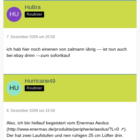
HuBra
Routinier
7. Dezember 2009 um 20:58
ich hab hier noch einenen von zalmann übrig --- ist nun auch
bei ebay drinn ---zum sofortkauf
Hurricane49
Routinier
8. Dezember 2009 um 16:58
Also, ich bin hellauf begeistert vom Enermax Aeolus
(
http://www.enermax.de/produkte/peripherie/aeolus/?L=0
).
Der hat zwei Laufstufen und nen ruhigen 25 cm Lüfter drin.