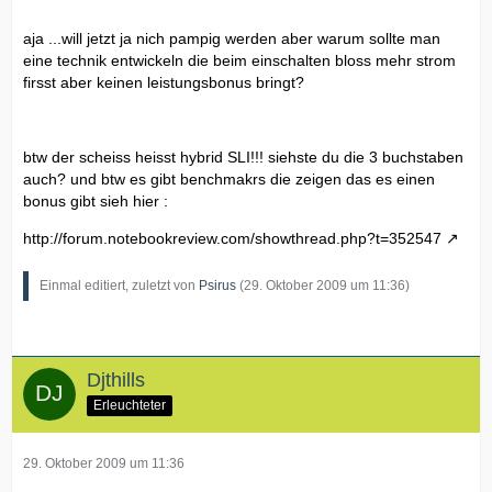
aja ...will jetzt ja nich pampig werden aber warum sollte man
eine technik entwickeln die beim einschalten bloss mehr strom
firsst aber keinen leistungsbonus bringt?
btw der scheiss heisst hybrid SLI!!! siehste du die 3 buchstaben
auch? und btw es gibt benchmakrs die zeigen das es einen
bonus gibt sieh hier :
http://forum.notebookreview.com/showthread.php?t=352547
Einmal editiert, zuletzt von
Psirus
(
29. Oktober 2009 um 11:36
)
Djthills
Erleuchteter
29. Oktober 2009 um 11:36