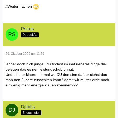
//Weitermachen
Psirus
Doppel As
29. Oktober 2009 um 11:59
labber doch nich junge...du findest im inet ueberall dinge die
belegen das es nen leistungschub bringt.
Und bitte er klaere mir mal wo DU den sinn dafuer siehst das
man nen 2. core zusachlten kann? damit wir mutter erde noch
einwenig mehr energie klauen koennen???
Djthills
Erleuchteter