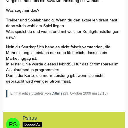
Vergleich hoch bis hin 50% Mehrleistung schwanken.
Was sagt mir das?
Treiber und Spielabhängig. Wenn du den aktuellen drauf hast
dann wirds wohl am Spiel liegen.
Was spielst du und womit und mit welcher Konfig/Einstellungen
usw.?
Nein du Sturrkopf ich habe es nicht falsch verstanden, die
Mehrleistung ist einfach nur sooo lächerlich, dass es ein
Marketinggag ist.
In erster Linie wurde dieses HybridSLI für das Stromsparen im
Akkulaufmodus programmiert.
Damit die Karte, die mehr Leistung gibt wenn sie nicht
gebraucht wird weniger Strom frisst.
Einmal editiert, zuletzt von
Djthills
(
29. Oktober 2009 um 12:15
)
Psirus
Doppel As