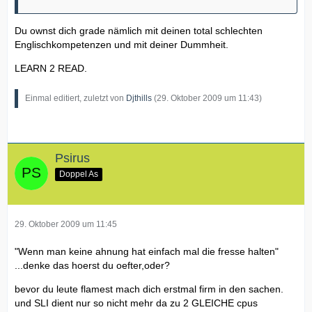
Du ownst dich grade nämlich mit deinen total schlechten
Englischkompetenzen und mit deiner Dummheit.
LEARN 2 READ.
Einmal editiert, zuletzt von
Djthills
(
29. Oktober 2009 um 11:43
)
Psirus
Doppel As
29. Oktober 2009 um 11:45
"Wenn man keine ahnung hat einfach mal die fresse halten"
...denke das hoerst du oefter,oder?
bevor du leute flamest mach dich erstmal firm in den sachen.
und SLI dient nur so nicht mehr da zu 2 GLEICHE cpus