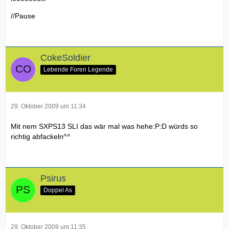
//Pause
CokeSoldier
Lebende Foren Legende
29. Oktober 2009 um 11:34
Mit nem SXPS13 SLI das wär mal was hehe:P:D würds so
richtig abfackeln^^
Psirus
Doppel As
29. Oktober 2009 um 11:35