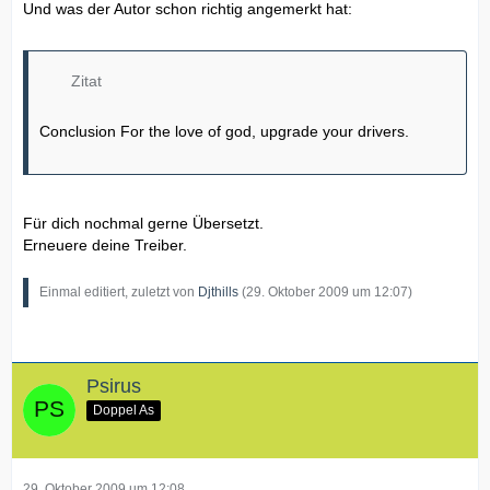
Und was der Autor schon richtig angemerkt hat:
Zitat
Conclusion For the love of god, upgrade your drivers.
Für dich nochmal gerne Übersetzt.
Erneuere deine Treiber.
Einmal editiert, zuletzt von
Djthills
(
29. Oktober 2009 um 12:07
)
Psirus
Doppel As
29. Oktober 2009 um 12:08