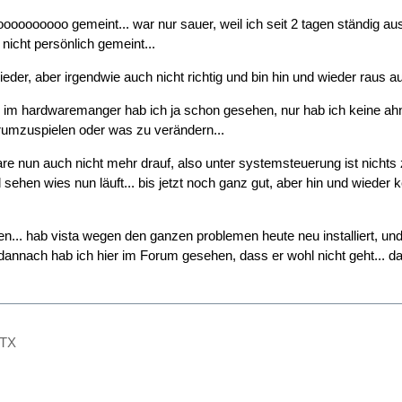
ooooooooooo gemeint... war nur sauer, weil ich seit 2 tagen ständig a
icht persönlich gemeint...
eder, aber irgendwie auch nicht richtig und bin hin und wieder raus a
n im hardwaremanger hab ich ja schon gesehen, nur hab ich keine ahn
rumzuspielen oder was zu verändern...
are nun auch nicht mehr drauf, also unter systemsteuerung ist nichts 
ehen wies nun läuft... bis jetzt noch ganz gut, aber hin und wieder k
en... hab vista wegen den ganzen problemen heute neu installiert, u
 dannach hab ich hier im Forum gesehen, dass er wohl nicht geht... da
GTX