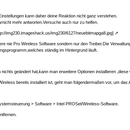
instellungen kann daher deine Reaktion nicht ganz verstehen.
 garnicht mehr antworten.Versuche auch nur zu helfen.
http://img230.imageshack.us/img230/6127/neuebitmapga8.jpg]
lliere nie Pro Wireless Software sondern nur den Treiber.Die Verwalt
ungsprogramm,welches ständig im Hintergrund läuft.
nichts geändert hat,kann man erweitere Optionen installieren ,diese w
eless bereits installiert ist, geht man folgendermaßen vor, um das Ad
Systemsteuerung > Software > Intel PROSet/Wireless-Software.
ntfernen.