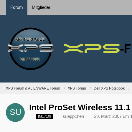
Forum
Mitglieder
XPS Forum & ALIENWARE Forum
XPS Forum
Dell XPS Notebook
Intel ProSet Wireless 11.1
sueppchen
29. März 2007 um 
[M1710]