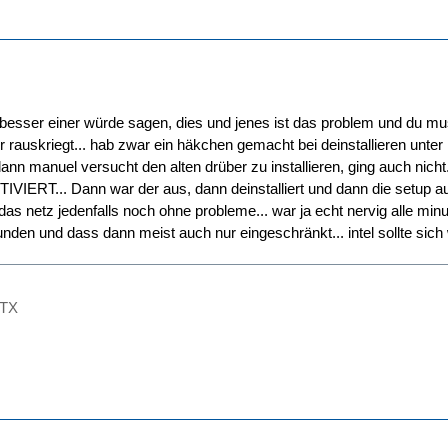
 besser einer würde sagen, dies und jenes ist das problem und du mu
hr rauskriegt... hab zwar ein häkchen gemacht bei deinstallieren unte
dann manuel versucht den alten drüber zu installieren, ging auch nich
IERT... Dann war der aus, dann deinstalliert und dann die setup aus
ht das netz jedenfalls noch ohne probleme... war ja echt nervig alle 
unden und dass dann meist auch nur eingeschränkt... intel sollte sic
GTX