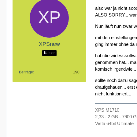
also war ja nicht so
ALSO SORRY... war n
Nun läuft nun zwar wi
mit den einstellunge
XPSnew
ging immer ohne da 
Kaiser
hab die wirlesssoftw
genommen hat... mal s
komisch irgendwie...
Beiträge
190
sollte noch dazu sag
draufgehauen... erst
nicht funktioniert...
XPS M1710
2,33 - 2 GB - 7900 
Vista 64bit Ultimate