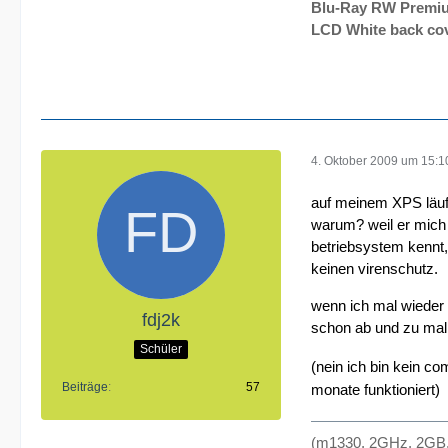
Blu-Ray RW Premiu
LCD White back cov
4. Oktober 2009 um 15:1
auf meinem XPS läuft
warum? weil er mich 
betriebsystem kennt,
keinen virenschutz.
wenn ich mal wieder 
fdj2k
schon ab und zu mal 
Schüler
(nein ich bin kein co
Beiträge
57
monate funktioniert)
(m1330, 2GHz, 2GB,