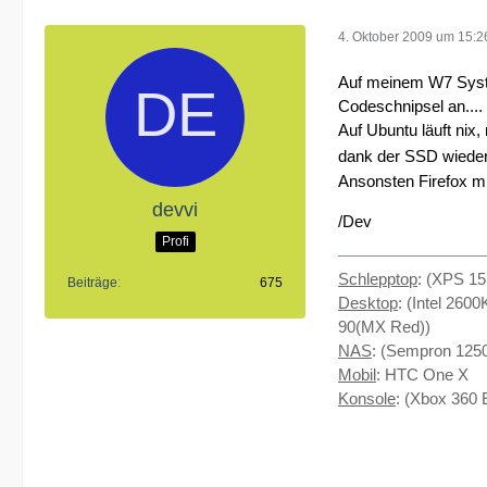
4. Oktober 2009 um 15:2
Auf meinem W7 System
Codeschnipsel an....
Auf Ubuntu läuft nix
dank der SSD wiede
Ansonsten Firefox mi
devvi
/Dev
Profi
Schlepptop
: (XPS 1
Beiträge
675
Desktop
: (Intel 26
90(MX Red))
NAS
: (Sempron 12
Mobil
: HTC One X
Konsole
: (Xbox 360