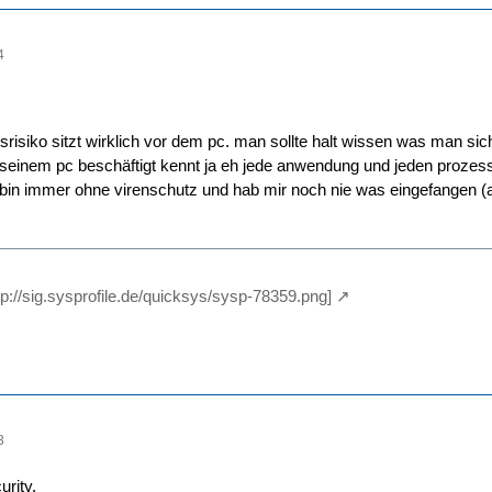
4
srisiko sitzt wirklich vor dem pc. man sollte halt wissen was man sic
 seinem pc beschäftigt kennt ja eh jede anwendung und jeden prozess e
6 bin immer ohne virenschutz und hab mir noch nie was eingefangen (a
ttp://sig.sysprofile.de/quicksys/sysp-78359.png]
3
rity.