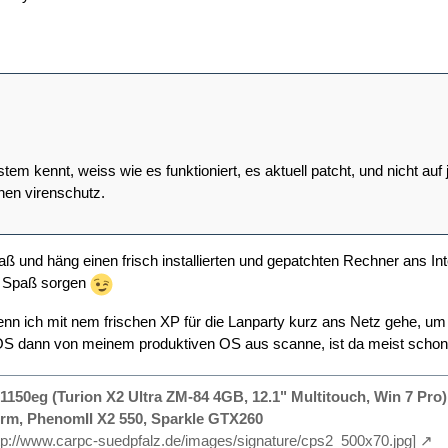
stem kennt, weiss wie es funktioniert, es aktuell patcht, und nicht a
nen virenschutz.
ß und häng einen frisch installierten und gepatchten Rechner ans Int
el Spaß sorgen
enn ich mit nem frischen XP für die Lanparty kurz ans Netz gehe, um 
S dann von meinem produktiven OS aus scanne, ist da meist schon z
150eg (Turion X2 Ultra ZM-84 4GB, 12.1" Multitouch, Win 7 Pro)
rm, PhenomII X2 550, Sparkle GTX260
http://www.carpc-suedpfalz.de/images/signature/cps2_500x70.jpg]