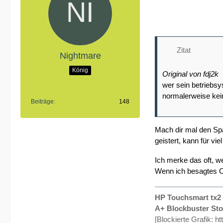
Zitat
Nightmare
König
Original von fdj2k
wer sein betriebsy
normalerweise kei
Beiträge
148
Mach dir mal den Spa
geistert, kann für vi
Ich merke das oft, w
Wenn ich besagtes O
HP Touchsmart tx2 1
A+ Blockbuster Sto
[Blockierte Grafik: 