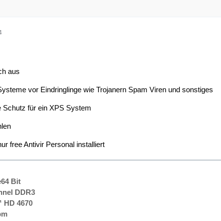
4
ch aus
 Systeme vor Eindringlinge wie Trojanern Spam Viren und sonstiges
te Schutz für ein XPS System
hlen
r free Antivir Personal installiert
64 Bit
nnel DDR3
 HD 4670
pm