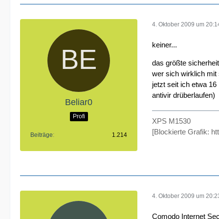
4. Oktober 2009 um 20:1
keiner...
das größte sicherheit
wer sich wirklich mit
jetzt seit ich etwa 1
antivir drüberlaufen)
Beliar0
Profi
XPS M1530
[Blockierte Grafik: h
Beiträge
1.214
4. Oktober 2009 um 20:2
Comodo Internet Secu