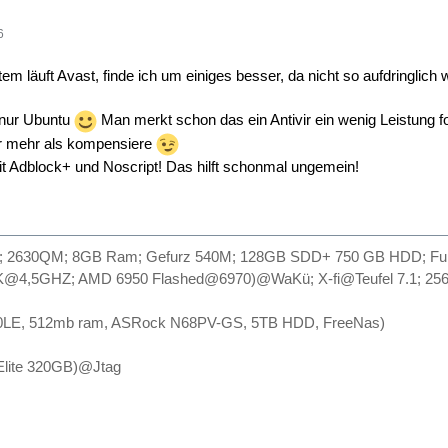
6
 läuft Avast, finde ich um einiges besser, da nicht so aufdringlich w
, nur Ubuntu
Man merkt schon das ein Antivir ein wenig Leistung fo
r mehr als kompensiere
t Adblock+ und Noscript! Das hilft schonmal ungemein!
5; 2630QM; 8GB Ram; Gefurz 540M; 128GB SDD+ 750 GB HDD; Full HD
00K@4,5GHZ; AMD 6950 Flashed@6970)@WaKü; X-fi@Teufel 7.1; 256G
50LE, 512mb ram, ASRock N68PV-GS, 5TB HDD, FreeNas)
 Elite 320GB)@Jtag