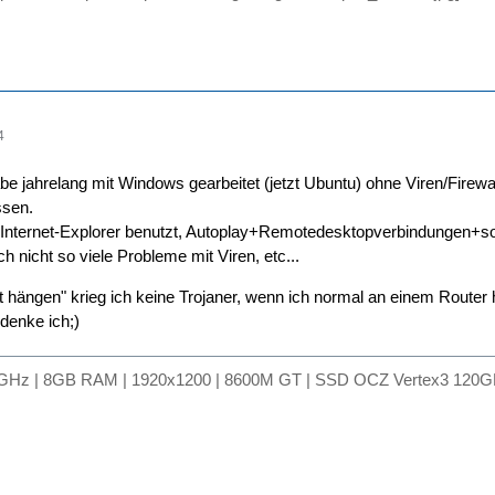
4
be jahrelang mit Windows gearbeitet (jetzt Ubuntu) ohne Viren/Firew
ssen.
nternet-Explorer benutzt, Autoplay+Remotedesktopverbindungen+sonst
h nicht so viele Probleme mit Viren, etc...
 hängen" krieg ich keine Trojaner, wenn ich normal an einem Router h
 denke ich;)
Hz | 8GB RAM | 1920x1200 | 8600M GT | SSD OCZ Vertex3 120GB | 