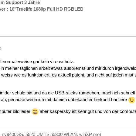
m Support 3 Jahre
er : 16"Truelife 1080p Full HD RGBLED
0
 normalerweise gar kein virenschutz.
in meiner täglichen arbeit etwas ausbremst und mir durch irgendwel
 weiss wie es funktioniert, es aktuell patcht, und nicht auf jeden mi
in der schule bin und da die USB-sticks rumgehen, mach ich schnell 
an, genause wenn ich mit dateien unbekannter herkunft hantiere
mputer bild leser
aber kaspersky ist sehr gut und von der compu
 nv8400GS, 5520 UMTS, i5300 WLAN, winXP pro)