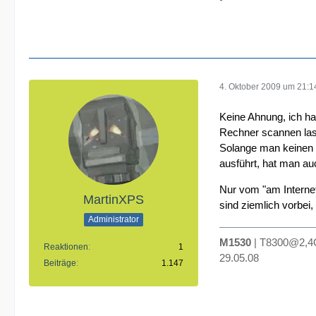
4. Oktober 2009 um 21:1
Keine Ahnung, ich ha
Rechner scannen la
Solange man keinen I
ausführt, hat man auc
Nur vom "am Internet
MartinXPS
sind ziemlich vorbei,
Administrator
M1530
| T8300@2,4G
Reaktionen
1
29.05.08
Beiträge
1.147