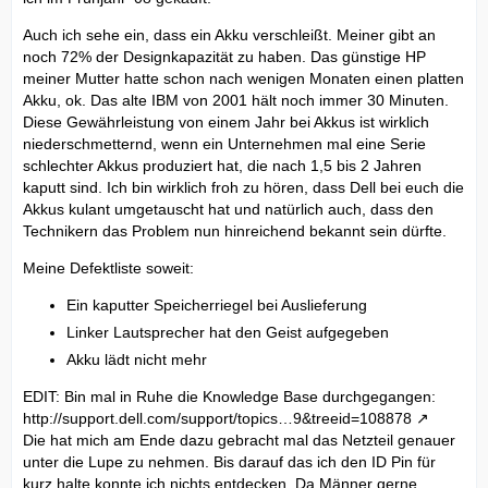
Auch ich sehe ein, dass ein Akku verschleißt. Meiner gibt an
noch 72% der Designkapazität zu haben. Das günstige HP
meiner Mutter hatte schon nach wenigen Monaten einen platten
Akku, ok. Das alte IBM von 2001 hält noch immer 30 Minuten.
Diese Gewährleistung von einem Jahr bei Akkus ist wirklich
niederschmetternd, wenn ein Unternehmen mal eine Serie
schlechter Akkus produziert hat, die nach 1,5 bis 2 Jahren
kaputt sind. Ich bin wirklich froh zu hören, dass Dell bei euch die
Akkus kulant umgetauscht hat und natürlich auch, dass den
Technikern das Problem nun hinreichend bekannt sein dürfte.
Meine Defektliste soweit:
Ein kaputter Speicherriegel bei Auslieferung
Linker Lautsprecher hat den Geist aufgegeben
Akku lädt nicht mehr
EDIT: Bin mal in Ruhe die Knowledge Base durchgegangen:
http://support.dell.com/support/topics…9&treeid=108878
Die hat mich am Ende dazu gebracht mal das Netzteil genauer
unter die Lupe zu nehmen. Bis darauf das ich den ID Pin für
kurz halte konnte ich nichts entdecken. Da Männer gerne