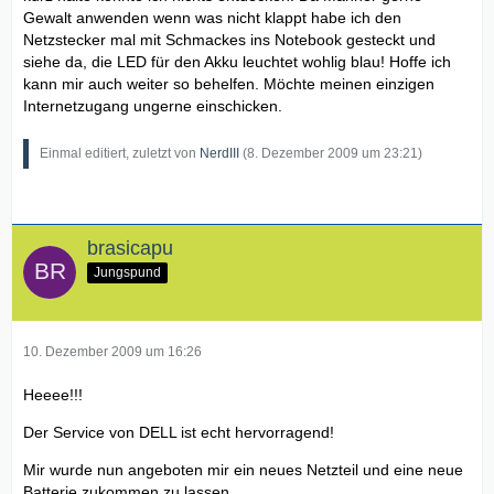
Gewalt anwenden wenn was nicht klappt habe ich den
Netzstecker mal mit Schmackes ins Notebook gesteckt und
siehe da, die LED für den Akku leuchtet wohlig blau! Hoffe ich
kann mir auch weiter so behelfen. Möchte meinen einzigen
Internetzugang ungerne einschicken.
Einmal editiert, zuletzt von
NerdIII
(
8. Dezember 2009 um 23:21
)
brasicapu
Jungspund
10. Dezember 2009 um 16:26
Heeee!!!
Der Service von DELL ist echt hervorragend!
Mir wurde nun angeboten mir ein neues Netzteil und eine neue
Batterie zukommen zu lassen.