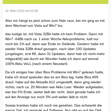
16. März 2010 um 03:38
Also mir hängt es jetzt schon zum Hals raus, bei mir ging es mit
dem Wechsel von Vista auf Win7 los,
das lustige ist, mit Vista 32Bit hatte ich kein Problem. Dann mit
Win7 -64Bit nach ca. 1 einer Woche Akkuprobleme, ludt nur
noch bis 1% auf, dann war Ende im Gelände. Gestern habe ich
wieder Vista 32Bit drauf gezogen, nach über 100 Updates
(ungelogen, erst 88, dann 31 Updates, dann hab ich nicht mehr
mitgezählt) wie durch ein Wunder hatte ich dann auf einmal
100% Akku VoLL (nach einem Neustart).
Da ich einiges hier über Bios Probleme mit Win7 gelesen hatte,
habe ich drauf spekulier das es am Bios lag, hatte Bios A09
drauf, habe auf die Aktuelle A12 umgestellt, dann ging wieder
nichts, nach ca. 20 Minuten war Akku Leer. Wieder aufgeladen,
war bei 5% Ende, weiter lädt der nicht. Jetzt gerade habe ich
auf der Anzeige nur noch 3% und weiter lädt er nicht.
Sowas krankes habe ich noch nie gesehen. Das schwankt die
ganze Zeit, ich vermute auf Software. Nur gibt es auf der Dell