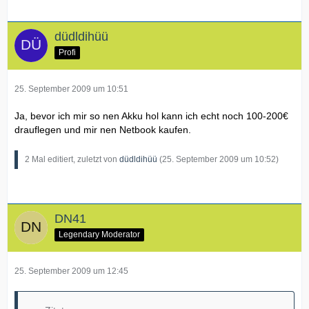
düdldihüü
Profi
25. September 2009 um 10:51
Ja, bevor ich mir so nen Akku hol kann ich echt noch 100-200€
drauflegen und mir nen Netbook kaufen.
2 Mal editiert, zuletzt von
düdldihüü
(
25. September 2009 um 10:52
)
DN41
Legendary Moderator
25. September 2009 um 12:45