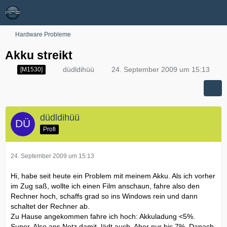
Hardware Probleme
Akku streikt
düdldihüü
24. September 2009 um 15:13
[M1530]
düdldihüü
Profi
24. September 2009 um 15:13
Hi, habe seit heute ein Problem mit meinem Akku. Als ich vorher
im Zug saß, wollte ich einen Film anschaun, fahre also den
Rechner hoch, schaffs grad so ins Windows rein und dann
schaltet der Rechner ab.
Zu Hause angekommen fahre ich hoch: Akkuladung <5%.
Super. Also ans Netz damit, lädt auch. Aber nur bis 7%. Danach