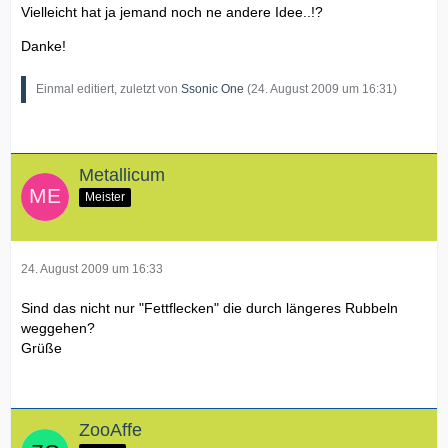
Vielleicht hat ja jemand noch ne andere Idee..!?
Danke!
Einmal editiert, zuletzt von
Ssonic One
(
24. August 2009 um 16:31
)
Metallicum
Meister
24. August 2009 um 16:33
Sind das nicht nur "Fettflecken" die durch längeres Rubbeln
weggehen?
Grüße
ZooAffe