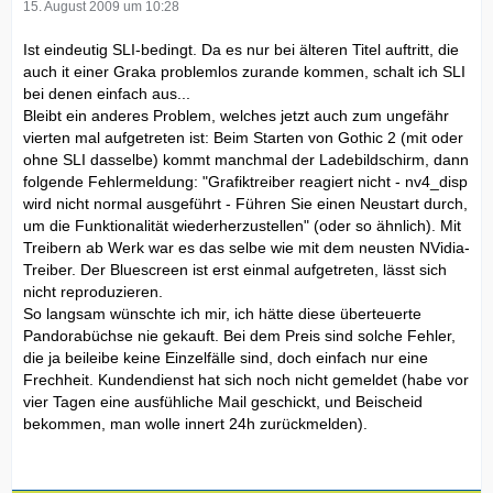
15. August 2009 um 10:28
Ist eindeutig SLI-bedingt. Da es nur bei älteren Titel auftritt, die
auch it einer Graka problemlos zurande kommen, schalt ich SLI
bei denen einfach aus...
Bleibt ein anderes Problem, welches jetzt auch zum ungefähr
vierten mal aufgetreten ist: Beim Starten von Gothic 2 (mit oder
ohne SLI dasselbe) kommt manchmal der Ladebildschirm, dann
folgende Fehlermeldung: "Grafiktreiber reagiert nicht - nv4_disp
wird nicht normal ausgeführt - Führen Sie einen Neustart durch,
um die Funktionalität wiederherzustellen" (oder so ähnlich). Mit
Treibern ab Werk war es das selbe wie mit dem neusten NVidia-
Treiber. Der Bluescreen ist erst einmal aufgetreten, lässt sich
nicht reproduzieren.
So langsam wünschte ich mir, ich hätte diese überteuerte
Pandorabüchse nie gekauft. Bei dem Preis sind solche Fehler,
die ja beileibe keine Einzelfälle sind, doch einfach nur eine
Frechheit. Kundendienst hat sich noch nicht gemeldet (habe vor
vier Tagen eine ausfühliche Mail geschickt, und Beischeid
bekommen, man wolle innert 24h zurückmelden).