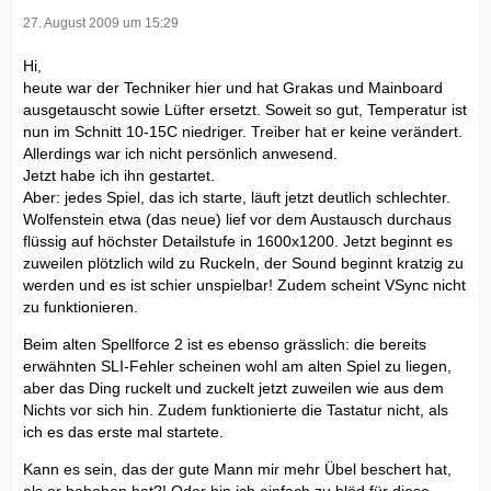
27. August 2009 um 15:29
Hi,
heute war der Techniker hier und hat Grakas und Mainboard
ausgetauscht sowie Lüfter ersetzt. Soweit so gut, Temperatur ist
nun im Schnitt 10-15C niedriger. Treiber hat er keine verändert.
Allerdings war ich nicht persönlich anwesend.
Jetzt habe ich ihn gestartet.
Aber: jedes Spiel, das ich starte, läuft jetzt deutlich schlechter.
Wolfenstein etwa (das neue) lief vor dem Austausch durchaus
flüssig auf höchster Detailstufe in 1600x1200. Jetzt beginnt es
zuweilen plötzlich wild zu Ruckeln, der Sound beginnt kratzig zu
werden und es ist schier unspielbar! Zudem scheint VSync nicht
zu funktionieren.
Beim alten Spellforce 2 ist es ebenso grässlich: die bereits
erwähnten SLI-Fehler scheinen wohl am alten Spiel zu liegen,
aber das Ding ruckelt und zuckelt jetzt zuweilen wie aus dem
Nichts vor sich hin. Zudem funktionierte die Tastatur nicht, als
ich es das erste mal startete.
Kann es sein, das der gute Mann mir mehr Übel beschert hat,