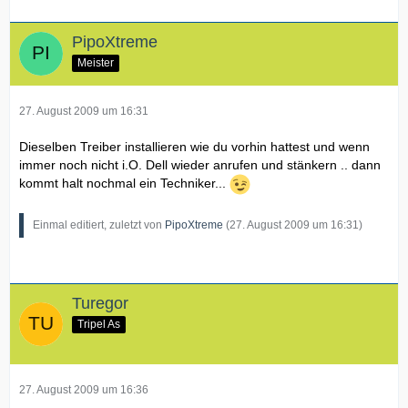
PipoXtreme
Meister
27. August 2009 um 16:31
Dieselben Treiber installieren wie du vorhin hattest und wenn
immer noch nicht i.O. Dell wieder anrufen und stänkern .. dann
kommt halt nochmal ein Techniker...
Einmal editiert, zuletzt von
PipoXtreme
(
27. August 2009 um 16:31
)
Turegor
Tripel As
27. August 2009 um 16:36