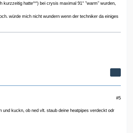
h kurzzeitig hatte^^) bei crysis maximal 91° "warm" wurden,
 hoch. würde mich nicht wundern wenn der techniker da einiges
#5
n und kuckn, ob ned vlt. staub deine heatpipes verdeckt odr