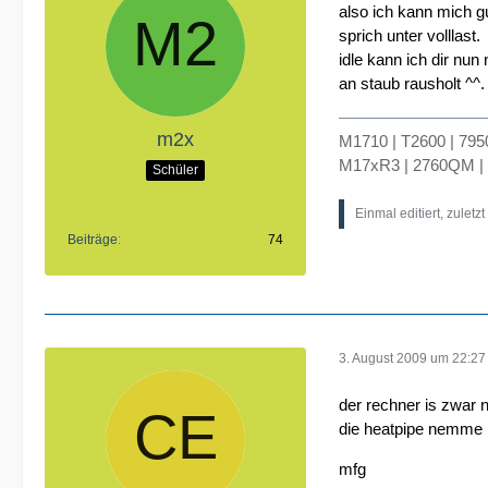
also ich kann mich g
sprich unter volllast.
idle kann ich dir nu
an staub rausholt ^^.
m2x
M1710 | T2600 | 79
M17xR3 | 2760QM |
Schüler
Einmal editiert, zuletz
Beiträge
74
3. August 2009 um 22:27
der rechner is zwar 
die heatpipe nemme ri
mfg