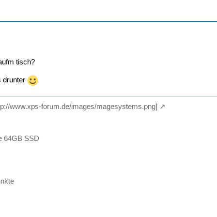
 aufm tisch?
s drunter
 http://www.xps-forum.de/images/magesystems.png]
ive 64GB SSD
nkte