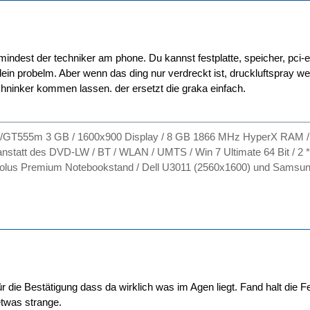
umindest der techniker am phone. Du kannst festplatte, speicher, pci
ein probelm. Aber wenn das ding nur verdreckt ist, druckluftspray wen
echninker kommen lassen. der ersetzt die graka einfach.
GT555m 3 GB / 1600x900 Display / 8 GB 1866 MHz HyperX RAM / 
statt des DVD-LW / BT / WLAN / UMTS / Win 7 Ultimate 64 Bit / 
olus Premium Notebookstand / Dell U3011 (2560x1600) und Samsun
r die Bestätigung dass da wirklich was im Agen liegt. Fand halt die F
twas strange.