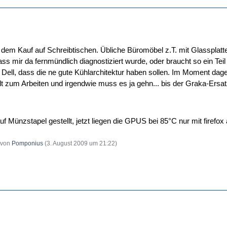
 dem Kauf auf Schreibtischen. Übliche Büromöbel z.T. mit Glassplatte. 
s mir da fernmündlich diagnostiziert wurde, oder braucht so ein Teil 
Dell, dass die ne gute Kühlarchitektur haben sollen. Im Moment dage
lt zum Arbeiten und irgendwie muss es ja gehn... bis der Graka-Ers
 Münzstapel gestellt, jetzt liegen die GPUS bei 85°C nur mit firefox 
t von
Pomponius
(
3. August 2009 um 21:22
)