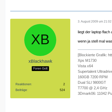
3. August 2009 um 21:02
liegt der laptop flach
wenn ja stell mal wa
[Blockierte Grafik:
Xps M1730
xBlackhawk
Vista x64
Foren Gott
Supertalent Ultradr
160GB 7200 RPM
Dual SLI 9800GT
Reaktionen
2
T7700 @ 2,4 GHz
Beiträge
524
3Dmark06: 11042 Pu