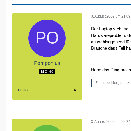
3. August 2009 um 21:09
Der Laptop steht seit
Hardwareproblem, das
ausschlaggebend für 
Brauche dass Teil ha
Pomponius
Habe das Ding mal auf
Mitglied
Einmal editiert, zuletz
Beiträge
6
3. August 2009 um 22:24