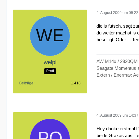
4. August 2009 um 09:22
die is futsch, sagt z
du weiter machst is d
beseitigt. Oder ... T
AW M14x / 2820QM /
welpi
Seagate Momentus an
Profi
Extern / Enermax Ae
Beiträge
1.418
4. August 2009 um 14:37
Hey danke erstmal fü
beide Grakas aus´´ e