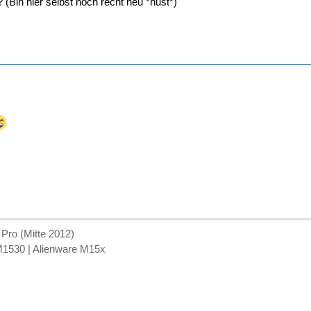
(Bin hier selbst noch recht neu *hust*)
ro (Mitte 2012)
1530 | Alienware M15x