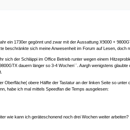
hjahr ein 1730er gegönnt und zwar mit der Aussattung X9000 + 9800
unzte beschränkte sich meine Anwesenheit im Forum auf Lesen, doch n
hr sich der Schläppi im Office Betrieb runter wegen einem Hitzeproblem
9800GTX dauern länger so 3-4 Wochen´´. Aargh wenigstens glaubte d
.
er Oberfläche( obere Hälfte der Tastatur an der linken Seite so unte
ann, habe ich mal mittels Speedfan die Temps ausgelesen:
eiter wie kann ich geräteschonend noch drei Wochen weiter arbeiten?