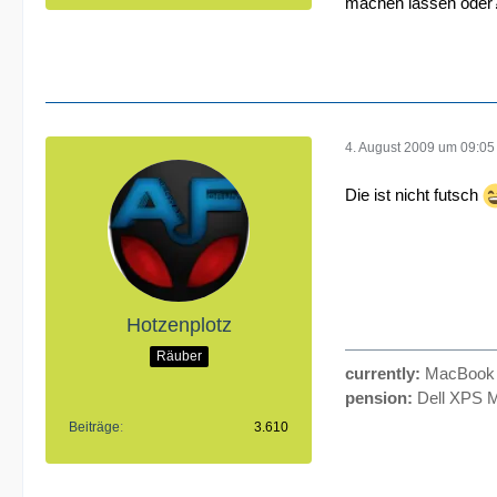
machen lassen oder? 
4. August 2009 um 09:05
Die ist nicht futsch
Hotzenplotz
Räuber
currently:
MacBook P
pension:
Dell XPS M
Beiträge
3.610