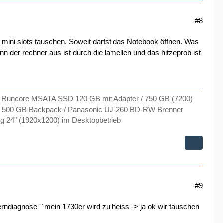
#8
-e mini slots tauschen. Soweit darfst das Notebook öffnen. Was
n der rechner aus ist durch die lamellen und das hitzeprob ist
Runcore MSATA SSD 120 GB mit Adapter / 750 GB (7200)
2 * 500 GB Backpack / Panasonic UJ-260 BD-RW Brenner
g 24" (1920x1200) im Desktopbetrieb
#9
erndiagnose ´´mein 1730er wird zu heiss -> ja ok wir tauschen