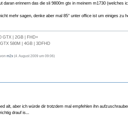
ut daran erinnern das die sli 9800m gtx in meinem m1730 (welches ic
n nicht mehr sagen, denke aber mal 85° unter office ist um einiges zu
50 GTX | 2GB | FHD+
 GTX 580M | 4GB | 3DFHD
t von
m2x
(
4. August 2009 um 09:06
)
ned alt, aber ich würde dir trotzdem mal empfehlen ihn aufzuschraube
chtig drauf is...