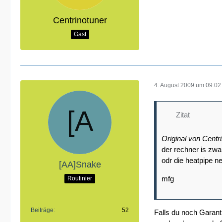
Centrinotuner
Gast
4. August 2009 um 09:02
Zitat
Original von Centr
der rechner is zwa
odr die heatpipe ne
[AA]Snake
mfg
Routinier
Beiträge
52
Falls du noch Garanti