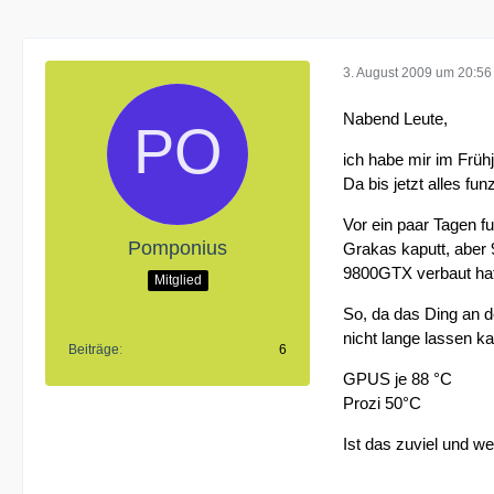
3. August 2009 um 20:56
Nabend Leute,
ich habe mir im Frü
Da bis jetzt alles f
Vor ein paar Tagen fu
Pomponius
Grakas kaputt, aber 
9800GTX verbaut hat
Mitglied
So, da das Ding an d
nicht lange lassen k
Beiträge
6
GPUS je 88 °C
Prozi 50°C
Ist das zuviel und w