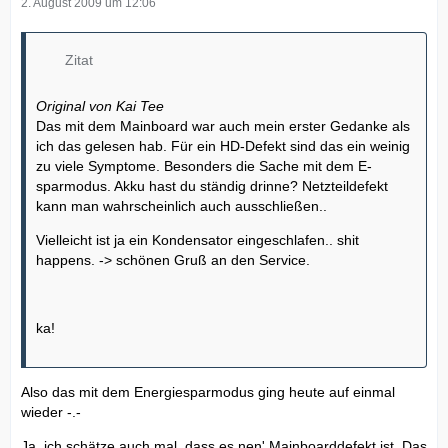
2. August 2009 um 12:06
Zitat
Original von Kai Tee
Das mit dem Mainboard war auch mein erster Gedanke als
ich das gelesen hab. Für ein HD-Defekt sind das ein weinig
zu viele Symptome. Besonders die Sache mit dem E-
sparmodus. Akku hast du ständig drinne? Netzteildefekt
kann man wahrscheinlich auch ausschließen..
Vielleicht ist ja ein Kondensator eingeschlafen.. shit
happens. -> schönen Gruß an den Service.
ka!
Also das mit dem Energiesparmodus ging heute auf einmal
wieder -.-
Ja, ich schätze auch mal, dass es nen' Mainboarddefekt ist. Das