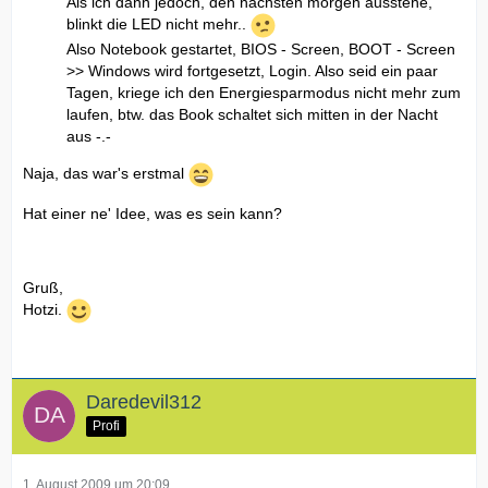
Als ich dann jedoch, den nächsten morgen ausstehe,
blinkt die LED nicht mehr..
Also Notebook gestartet, BIOS - Screen, BOOT - Screen
>> Windows wird fortgesetzt, Login. Also seid ein paar
Tagen, kriege ich den Energiesparmodus nicht mehr zum
laufen, btw. das Book schaltet sich mitten in der Nacht
aus -.-
Naja, das war's erstmal
Hat einer ne' Idee, was es sein kann?
Gruß,
Hotzi.
Daredevil312
Profi
1. August 2009 um 20:09