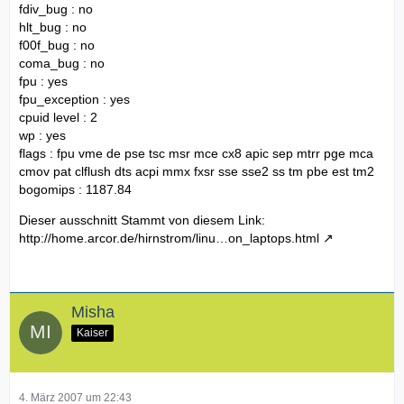
fdiv_bug : no
hlt_bug : no
f00f_bug : no
coma_bug : no
fpu : yes
fpu_exception : yes
cpuid level : 2
wp : yes
flags : fpu vme de pse tsc msr mce cx8 apic sep mtrr pge mca
cmov pat clflush dts acpi mmx fxsr sse sse2 ss tm pbe est tm2
bogomips : 1187.84
Dieser ausschnitt Stammt von diesem Link:
http://home.arcor.de/hirnstrom/linu…on_laptops.html
Misha
Kaiser
4. März 2007 um 22:43