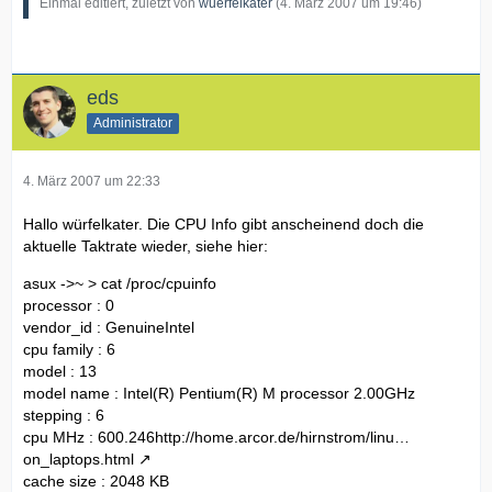
Einmal editiert, zuletzt von
wuerfelkater
(
4. März 2007 um 19:46
)
eds
Administrator
4. März 2007 um 22:33
Hallo würfelkater. Die CPU Info gibt anscheinend doch die
aktuelle Taktrate wieder, siehe hier:
asux ->~ > cat /proc/cpuinfo
processor : 0
vendor_id : GenuineIntel
cpu family : 6
model : 13
model name : Intel(R) Pentium(R) M processor 2.00GHz
stepping : 6
cpu MHz : 600.246
http://home.arcor.de/hirnstrom/linu…
on_laptops.html
cache size : 2048 KB