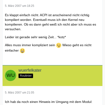
fpu_exception : yes
cpuid level : 2
5. März 2007 um 18:25
wp : yes
flags : fpu vme de pse tsc msr mce cx8 apic sep mtrr pge
Es klappt einfach nicht. ACPI ist anscheinend nicht richtig
mca cmov pat clflush dts acpi mmx fxsr sse sse2 ss tm pbe
kompiliert worden. Eventuell muss ich den Kernel neu
est tm2
kompilieren. Ob es dann geht weiß ich nicht aber ich muss es
bogomips : 1187.84
versuchen.
Leider ist gerade sehr wenig Zeit... *kotz*
Alles muss immer kompliziert sein
Wieso geht es nicht
einfacher
wuerfelkater
Routinier
5. März 2007 um 21:05
Ich hab da noch einen Hinweis im Umgang mit dem Modul: