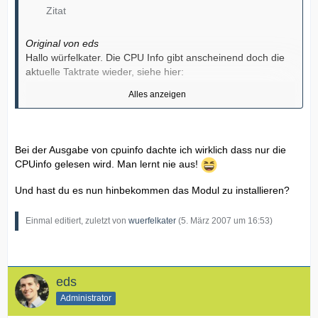
Zitat
Original von eds
Hallo würfelkater. Die CPU Info gibt anscheinend doch die
aktuelle Taktrate wieder, siehe hier:
Alles anzeigen
asux ->~ > cat /proc/cpuinfo
processor : 0
vendor_id : GenuineIntel
cpu family : 6
Bei der Ausgabe von cpuinfo dachte ich wirklich dass nur die
model : 13
CPUinfo gelesen wird. Man lernt nie aus!
model name : Intel(R) Pentium(R) M processor 2.00GHz
Und hast du es nun hinbekommen das Modul zu installieren?
stepping : 6
Dieser ausschnitt Stammt von diesem Link:
cpu MHz : 600.246
http://home.arcor.de/hirnstrom/linu…
http://home.arcor.de/hirnstrom/linu…on_laptops.html
on_laptops.html
Einmal editiert, zuletzt von
wuerfelkater
(
5. März 2007 um 16:53
)
cache size : 2048 KB
fdiv_bug : no
hlt_bug : no
f00f_bug : no
eds
coma_bug : no
Administrator
fpu : yes