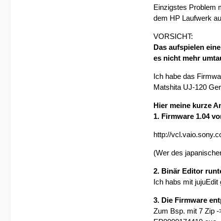
Einzigstes Problem 
dem HP Laufwerk auf
VORSICHT:
Das aufspielen ein
es nicht mehr umta
Ich habe das Firmwar
Matshita UJ-120 Gerä
Hier meine kurze A
1. Firmware 1.04 v
http://vcl.vaio.sony
(Wer des japanischen 
2. Binär Editor runt
Ich habs mit jujuEdi
3. Die Firmware en
Zum Bsp. mit 7 Zip 