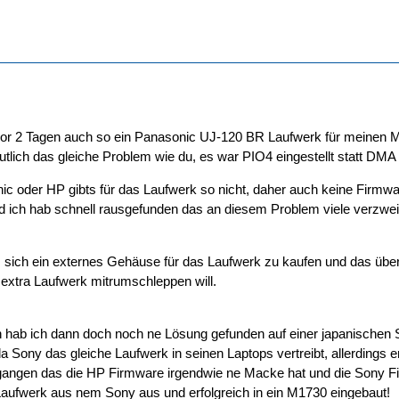
vor 2 Tagen auch so ein Panasonic UJ-120 BR Laufwerk für meinen M1
tlich das gleiche Problem wie du, es war PIO4 eingestellt statt DMA u
c oder HP gibts für das Laufwerk so nicht, daher auch keine Firmwar
und ich hab schnell rausgefunden das an diesem Problem viele verzwei
, sich ein externes Gehäuse für das Laufwerk zu kaufen und das über U
n extra Laufwerk mitrumschleppen will.
ab ich dann doch noch ne Lösung gefunden auf einer japanischen Sei
Sony das gleiche Laufwerk in seinen Laptops vertreibt, allerdings 
gangen das die HP Firmware irgendwie ne Macke hat und die Sony Fir
aufwerk aus nem Sony aus und erfolgreich in ein M1730 eingebaut!