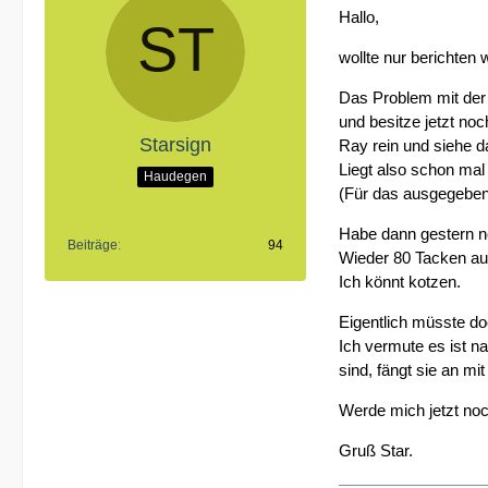
Hallo,
wollte nur berichten
Das Problem mit der 
und besitze jetzt no
Starsign
Ray rein und siehe d
Liegt also schon mal
Haudegen
(Für das ausgegeben
Habe dann gestern no
Beiträge
94
Wieder 80 Tacken aus
Ich könnt kotzen.
Eigentlich müsste do
Ich vermute es ist n
sind, fängt sie an mi
Werde mich jetzt noc
Gruß Star.