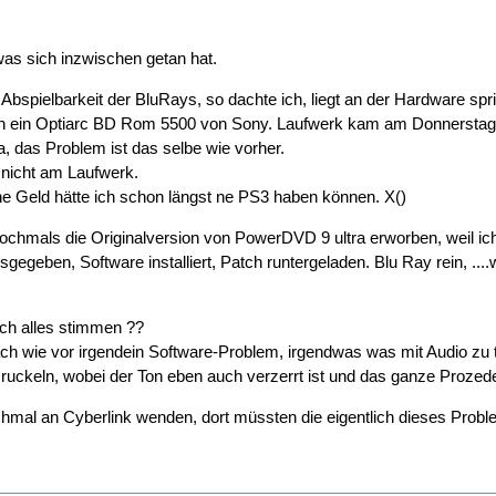
 was sich inzwischen getan hat.
Abspielbarkeit der BluRays, so dachte ich, liegt an der Hardware s
ch ein Optiarc BD Rom 5500 von Sony. Laufwerk kam am Donnerstag, 
a, das Problem ist das selbe wie vorher.
 nicht am Laufwerk.
e Geld hätte ich schon längst ne PS3 haben können. X()
chmals die Originalversion von PowerDVD 9 ultra erworben, weil ich d
gegeben, Software installiert, Patch runtergeladen. Blu Ray rein, ...
ch alles stimmen ??
ach wie vor irgendein Software-Problem, irgendwas was mit Audio zu t
t ruckeln, wobei der Ton eben auch verzerrt ist und das ganze Prozed
hmal an Cyberlink wenden, dort müssten die eigentlich dieses Probl