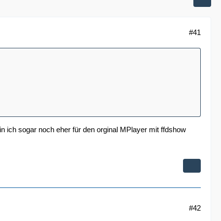
#41
in ich sogar noch eher für den orginal MPlayer mit ffdshow
#42