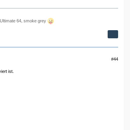
 Ultimate 64, smoke grey
#44
ert ist.