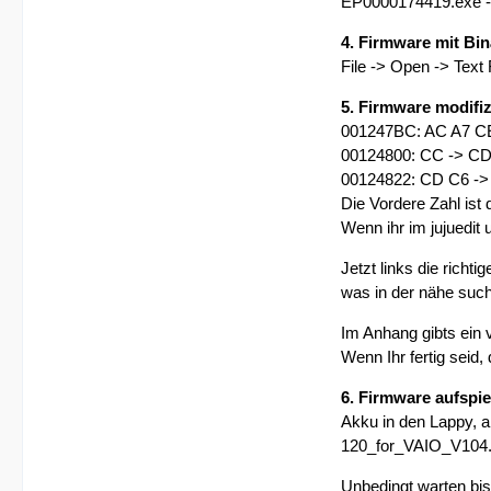
EP0000174419.exe ->
4. Firmware mit Bin
File -> Open -> Text
5. Firmware modifiz
001247BC: AC A7 C
00124800: CC -> C
00124822: CD C6 -
Die Vordere Zahl ist 
Wenn ihr im jujuedit 
Jetzt links die rich
was in der nähe such
Im Anhang gibts ein 
Wenn Ihr fertig seid,
6. Firmware aufspie
Akku in den Lappy, a
120_for_VAIO_V104.e
Unbedingt warten bi