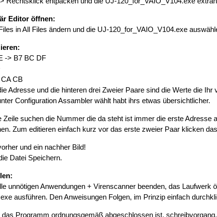
 Rechtsklick entpacken und die UJ-120_for_VAIO_V104.exe extrah
är Editor öffnen:
 Files in All Files ändern und die UJ-120_for_VAIO_V104.exe auswähl
ieren:
E -> B7 BC DF
D
> CA CB
die Adresse und die hinteren drei Zweier Paare sind die Werte die Ihr
unter Configuration Assambler wählt habt ihrs etwas übersichtlicher.
tige Zeile suchen die Nummer die da steht ist immer die erste Adress
en. Zum editieren einfach kurz vor das erste zweier Paar klicken das 
vorher und ein nachher Bild!
 die Datei Speichern.
len:
lle unnötigen Anwendungen + Virenscanner beenden, das Laufwerk öff
xe ausführen. Den Anweisungen Folgen, im Prinzip einfach durchkli
s das Programm ordnungsgemäß abgeschlossen ist, schreibvorgang, 