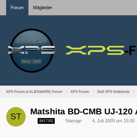
Forum
Mitglieder
XPS Forum & ALIENWARE Forum
XPS Forum
Dell XPS Notebook
Matshita BD-CMB UJ-120 
Starsign
4. Juli 2009 um 15:30
[M1730]