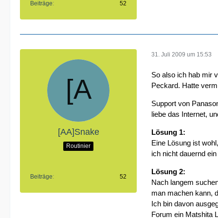
Beiträge
52
31. Juli 2009 um 15:53
So also ich hab mir 
Peckard. Hatte vermu
Support von Panasoni
liebe das Internet, 
[AA]Snake
Lösung 1:
Eine Lösung ist wohl
Routinier
ich nicht dauernd ei
Lösung 2:
Beiträge
52
Nach langem suchen h
man machen kann, da 
Ich bin davon ausge
Forum ein Matshita L