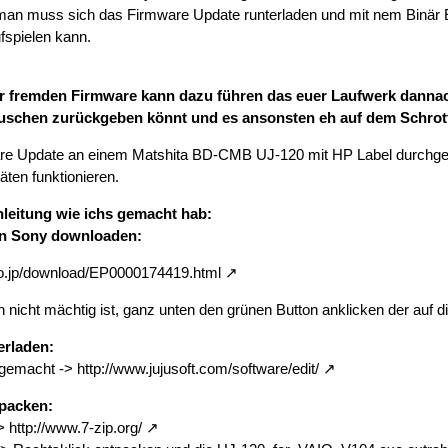
man muss sich das Firmware Update runterladen und mit nem Binär 
spielen kann.
er fremden Firmware kann dazu führen das euer Laufwerk dann
uschen zurückgeben könnt und es ansonsten eh auf dem Schrot
e Update an einem Matshita BD-CMB UJ-120 mit HP Label durchgeführt
ten funktionieren.
nleitung wie ichs gemacht hab:
on Sony downloaden:
.co.jp/download/EP0000174419.html
nicht mächtig ist, ganz unten den grünen Button anklicken der auf die 
erladen:
t gemacht ->
http://www.jujusoft.com/software/edit/
tpacken:
->
http://www.7-zip.org/