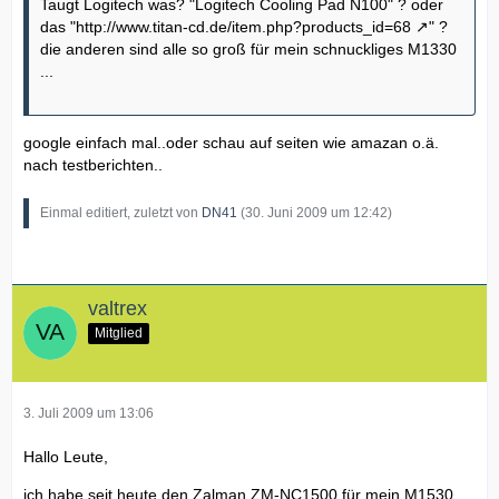
Taugt Logitech was? "Logitech Cooling Pad N100" ? oder
das "
http://www.titan-cd.de/item.php?products_id=68
" ?
die anderen sind alle so groß für mein schnuckliges M1330
...
google einfach mal..oder schau auf seiten wie amazan o.ä.
nach testberichten..
Einmal editiert, zuletzt von
DN41
(
30. Juni 2009 um 12:42
)
valtrex
Mitglied
3. Juli 2009 um 13:06
Hallo Leute,
ich habe seit heute den Zalman ZM-NC1500 für mein M1530