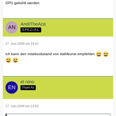
GPU gekühlt werden.
AndiTheAce
S.P.E.Z.I.A.L.
27. Juni 2009 um 19:42
ich kann den notebookstand von stahlkunst empfehlen
el nino
Tripel As
27. Juni 2009 um 23:50