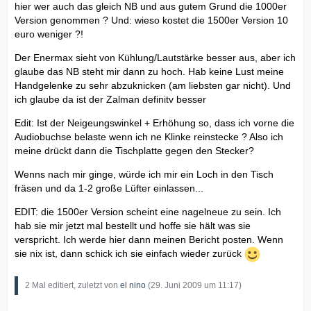
hier wer auch das gleich NB und aus gutem Grund die 1000er
Version genommen ? Und: wieso kostet die 1500er Version 10
euro weniger ?!
Der Enermax sieht von Kühlung/Lautstärke besser aus, aber ich
glaube das NB steht mir dann zu hoch. Hab keine Lust meine
Handgelenke zu sehr abzuknicken (am liebsten gar nicht). Und
ich glaube da ist der Zalman definitv besser
Edit: Ist der Neigeungswinkel + Erhöhung so, dass ich vorne die
Audiobuchse belaste wenn ich ne Klinke reinstecke ? Also ich
meine drückt dann die Tischplatte gegen den Stecker?
Wenns nach mir ginge, würde ich mir ein Loch in den Tisch
fräsen und da 1-2 große Lüfter einlassen...
EDIT: die 1500er Version scheint eine nagelneue zu sein. Ich
hab sie mir jetzt mal bestellt und hoffe sie hält was sie
verspricht. Ich werde hier dann meinen Bericht posten. Wenn
sie nix ist, dann schick ich sie einfach wieder zurück
2 Mal editiert, zuletzt von
el nino
(
29. Juni 2009 um 11:17
)