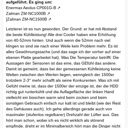
aufgeführt. Es ging um:
Enermax Aeolus CP001G-B
Zalman ZM-NC1000B
]Zalman ZM-NC1500B
Letzterer ist es nun geworden. Der Grund: er hat mit Abstand
die beste Kühlleistung! Alle drei Cooler haben eine Erhöhung
von 40-52mm hinten. Und auch wenn die 52mm nach viel
klingen so sind sie nach einer Weile kein Problem mehr. Es ist
alles Gewöhnungssache (und das sage ich der vorher auf einer
ebenen Platte gearbeitet hat). Was Die Temperatur betrifft: Die
Aussagen der Sensoren ist das eine, das GEfühl das andere.
Damit ist gemeint, dass bei der gemessenen Kühlleistung keine
Welten zwischen den Werten liegen, wenngleich der 1500er
trotzdem 2-3° mehr schafft als seine Konkurenten. Was ich mit
Gefühl meine ist, dass der 1500er der einzige ist, der die HDD
richtig gut runterkühlt und die Auflagefläche der linken Hand
vielleicht ein bisschen warm wird beim zocken und beim
sonstigen Gebrauch einfach nur kalt ist und bleibt (wie der Rest
des Gehäuses auch). Ich gehe allerdings gerade auch von
maximaler (stufenlos regelbarer) Drehzahl der Lüfter aus. Das
hört man schon, wobei ich es nicht wirklich als störend
empfinde. dreht er im Minimalbereich hört man die Dinger nicht