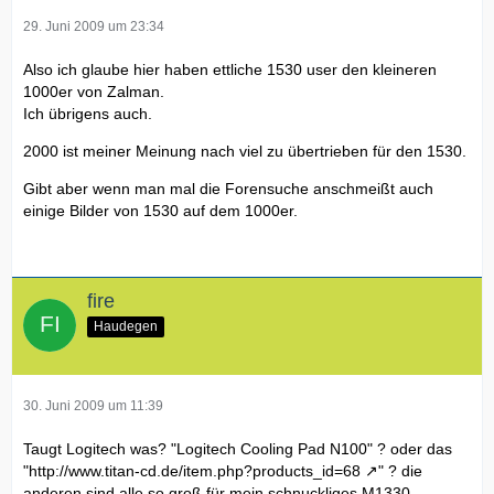
29. Juni 2009 um 23:34
Also ich glaube hier haben ettliche 1530 user den kleineren
1000er von Zalman.
Ich übrigens auch.
2000 ist meiner Meinung nach viel zu übertrieben für den 1530.
Gibt aber wenn man mal die Forensuche anschmeißt auch
einige Bilder von 1530 auf dem 1000er.
fire
Haudegen
30. Juni 2009 um 11:39
Taugt Logitech was? "Logitech Cooling Pad N100" ? oder das
"
http://www.titan-cd.de/item.php?products_id=68
" ? die
anderen sind alle so groß für mein schnuckliges M1330 ...