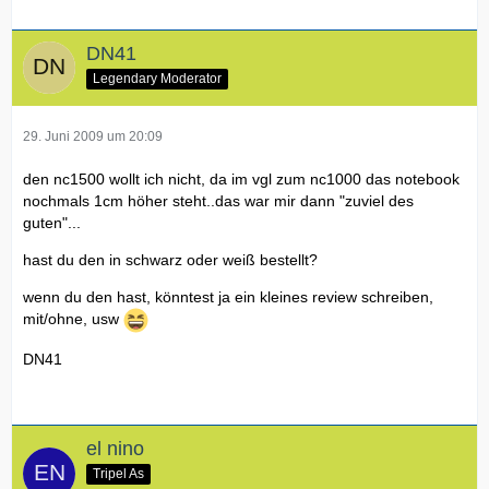
DN41
Legendary Moderator
29. Juni 2009 um 20:09
den nc1500 wollt ich nicht, da im vgl zum nc1000 das notebook
nochmals 1cm höher steht..das war mir dann "zuviel des
guten"...
hast du den in schwarz oder weiß bestellt?
wenn du den hast, könntest ja ein kleines review schreiben,
mit/ohne, usw
DN41
el nino
Tripel As