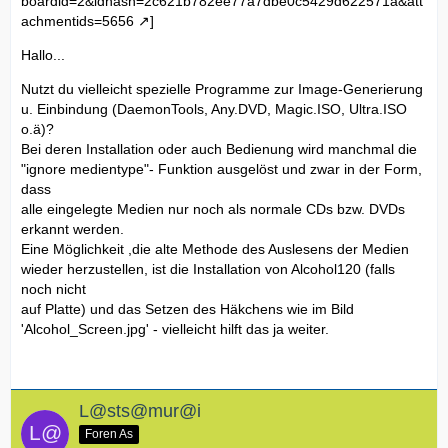
boardid=2&idhash=2c621b782ee77a7dbe0c5429d622571a&att
achmentids=5656
]
Hallo...
Nutzt du vielleicht spezielle Programme zur Image-Generierung
u. Einbindung (DaemonTools, Any.DVD, Magic.ISO, Ultra.ISO
o.ä)?
Bei deren Installation oder auch Bedienung wird manchmal die
"ignore medientype"- Funktion ausgelöst und zwar in der Form,
dass
alle eingelegte Medien nur noch als normale CDs bzw. DVDs
erkannt werden.
Eine Möglichkeit ,die alte Methode des Auslesens der Medien
wieder herzustellen, ist die Installation von Alcohol120 (falls
noch nicht
auf Platte) und das Setzen des Häkchens wie im Bild
'Alcohol_Screen.jpg' - vielleicht hilft das ja weiter.
L@sts@mur@i
Foren As