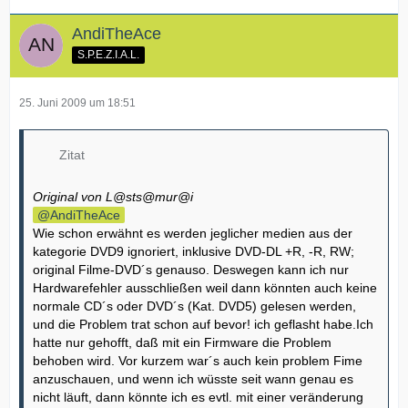
AndiTheAce
S.P.E.Z.I.A.L.
25. Juni 2009 um 18:51
Zitat
Original von L@sts@mur@i
AndiTheAce
Wie schon erwähnt es werden jeglicher medien aus der
kategorie DVD9 ignoriert, inklusive DVD-DL +R, -R, RW;
original Filme-DVD´s genauso. Deswegen kann ich nur
Hardwarefehler ausschließen weil dann könnten auch keine
normale CD´s oder DVD´s (Kat. DVD5) gelesen werden,
und die Problem trat schon auf bevor! ich geflasht habe.Ich
hatte nur gehofft, daß mit ein Firmware die Problem
behoben wird. Vor kurzem war´s auch kein problem Fime
anzuschauen, und wenn ich wüsste seit wann genau es
nicht läuft, dann könnte ich es evtl. mit einer veränderung