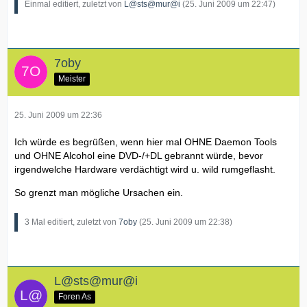
Einmal editiert, zuletzt von
L@sts@mur@i
(
25. Juni 2009 um 22:47
)
7oby
Meister
25. Juni 2009 um 22:36
Ich würde es begrüßen, wenn hier mal OHNE Daemon Tools
und OHNE Alcohol eine DVD-/+DL gebrannt würde, bevor
irgendwelche Hardware verdächtigt wird u. wild rumgeflasht.
So grenzt man mögliche Ursachen ein.
3 Mal editiert, zuletzt von
7oby
(
25. Juni 2009 um 22:38
)
L@sts@mur@i
Foren As