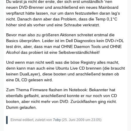
Du wärst ja nicht der erste, der sich erst umständlich 'nen
neuen DVD-Brenner und anschließend ein neues Mainboard
verpflanzt hätte lassen, nur um dann festzustellen daran lag's
nicht. Danach dann aber das Problem, dass die Temp 0,1°C
höher sind als vorher und eine Schraube verkratzt.
Bevor man also zu größeren Aktionen schreitet erstmal die
Basics überprüfen. Leider ist im Dell Diagnostics kein DVD-/+DL
test drin, aber, dass man mal OHNE Daemon Tools und OHNE
Alcohol das probiert ist eine Selbstverständlichkeit!
Und wenn man nicht weiß was die böse Registry alles macht,
denn kann man auch eine Ubuntu Live CD brennen (die braucht
keinen DualLayer), diese booten und anschließend testen ob
eine DL CD gelesen wird.
Zum Thema Firmware flashen im Notebook: Bekannter hat
ebenfalls geflasht, anschließend konnte er nur noch von CD
booten, aber nicht mehr von DVD. Zurückflashen ging nicht.
Dumm gelaufen.
Einmal editiert, zuletzt von
7oby
(
25. Juni 2009 um 23:05
)