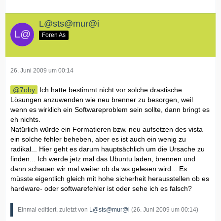
L@sts@mur@i
Foren As
26. Juni 2009 um 00:14
7oby
Ich hatte bestimmt nicht vor solche drastische
Lösungen anzuwenden wie neu brenner zu besorgen, weil
wenn es wirklich ein Softwareproblem sein sollte, dann bringt es
eh nichts.
Natürlich würde ein Formatieren bzw. neu aufsetzen des vista
ein solche fehler beheben, aber es ist auch ein wenig zu
radikal... Hier geht es darum hauptsächlich um die Ursache zu
finden... Ich werde jetz mal das Ubuntu laden, brennen und
dann schauen wir mal weiter ob da ws gelesen wird... Es
müsste eigentlich gleich mit hohe sicherheit herausstellen ob es
hardware- oder softwarefehler ist oder sehe ich es falsch?
Einmal editiert, zuletzt von
L@sts@mur@i
(
26. Juni 2009 um 00:14
)