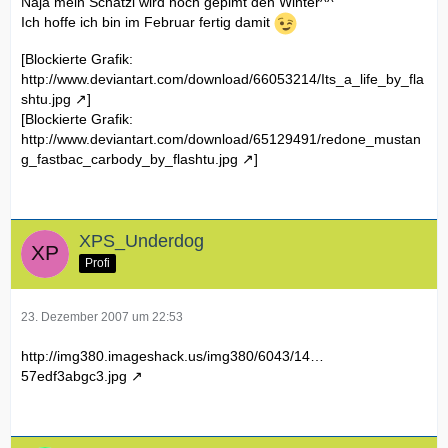
Naja mein Schatzi wird noch gepimt den Winter^^
Ich hoffe ich bin im Februar fertig damit
[Blockierte Grafik:
http://www.deviantart.com/download/66053214/Its_a_life_by_fla
shtu.jpg
]
[Blockierte Grafik:
http://www.deviantart.com/download/65129491/redone_mustan
g_fastbac_carbody_by_flashtu.jpg
]
XPS_Underdog
Profi
23. Dezember 2007 um 22:53
http://img380.imageshack.us/img380/6043/14…
57edf3abgc3.jpg