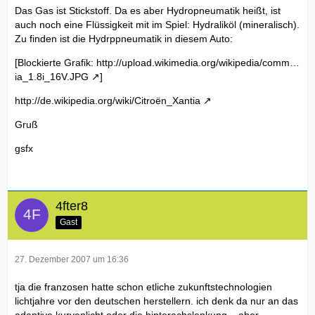
Das Gas ist Stickstoff. Da es aber Hydropneumatik heißt, ist
auch noch eine Flüssigkeit mit im Spiel: Hydraliköl (mineralisch).
Zu finden ist die Hydrppneumatik in diesem Auto:
[Blockierte Grafik:
http://upload.wikimedia.org/wikipedia/comm…
ia_1.8i_16V.JPG
]
http://de.wikipedia.org/wiki/Citroën_Xantia
Gruß
gsfx
4fter8
Gast
27. Dezember 2007 um 16:36
tja die franzosen hatte schon etliche zukunftstechnologien
lichtjahre vor den deutschen herstellern. ich denk da nur an das
adaptive kurvenlicht oder die hinterachslenkung... aber