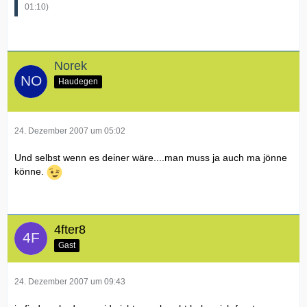
01:10
)
Norek
Haudegen
24. Dezember 2007 um 05:02
Und selbst wenn es deiner wäre....man muss ja auch ma jönne
könne.
4fter8
Gast
24. Dezember 2007 um 09:43