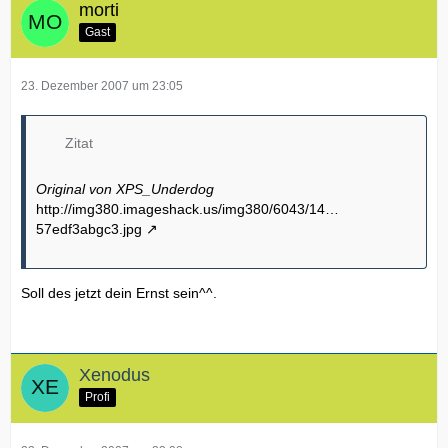
morti
Gast
23. Dezember 2007 um 23:05
Zitat
Original von XPS_Underdog
http://img380.imageshack.us/img380/6043/14…
57edf3abgc3.jpg
Soll des jetzt dein Ernst sein^^.
Xenodus
Profi