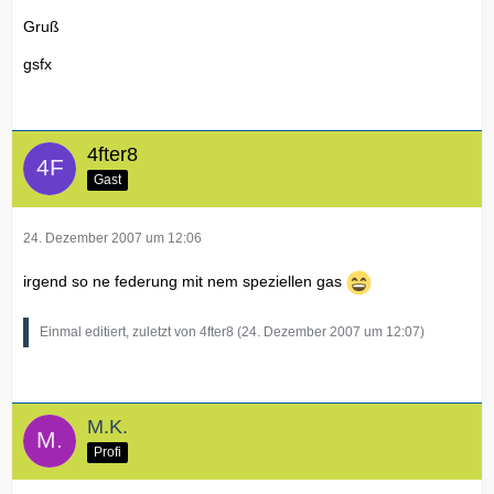
Gruß
gsfx
4fter8
Gast
24. Dezember 2007 um 12:06
irgend so ne federung mit nem speziellen gas
Einmal editiert, zuletzt von 4fter8 (
24. Dezember 2007 um 12:07
)
M.K.
Profi