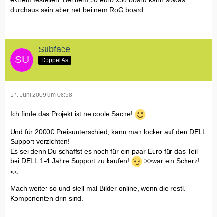
Andere ein Alienware m17x.
durchaus sein aber net bei nem RoG board.
Andere ein Coolermaster oder lian li gehäuse für 250 euro
Ein 1000 watt Netzteill kostet alleine schon 150 euro ich
habe 60 gezahlt.
Macht eine differenz von 90 euro, zieht man die bei dem
Subface
Gehäuse ab, macht das noch 170 euro.
Doppel As
17. Juni 2009 um 08:58
Ich finde das Projekt ist ne coole Sache!
Und für 2000€ Preisunterschied, kann man locker auf den DELL
Support verzichten!
Es sei denn Du schaffst es noch für ein paar Euro für das Teil
bei DELL 1-4 Jahre Support zu kaufen!
>>war ein Scherz!
<<
Mach weiter so und stell mal Bilder online, wenn die restl.
Komponenten drin sind.