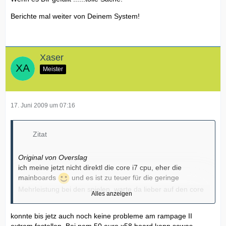
Berichte mal weiter von Deinem System!
Xaser
Meister
17. Juni 2009 um 07:16
Zitat
Original von Overslag
ich meine jetzt nicht direktl die core i7 cpu, eher die
mainboards
und es ist zu teuer für die geringe
Mehrleistung bei den spielen, warte da lieber auf den core
Alles anzeigen
i5.
Naja andere kaufen sich ein xps 1730 für haufen geld.
konnte bis jetz auch noch keine probleme am rampage II
Andere ein xps 730 direkt bei delll für 3500 euro
Jeder das was er will, ich finde es relativ günstig.
extrem festellen. Bei nem 50 euro x58 board kann sowas