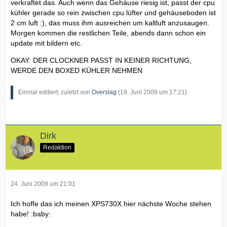
verkraftet das. Auch wenn das Gehäuse riesig ist, passt der cpu
kühler gerade so rein zwischen cpu lüfter und gehäuseboden ist
2 cm luft :), das muss ihm ausreichen um kaltluft anzusaugen.
Morgen kommen die restlichen Teile, abends dann schon ein
update mit bildern etc.
OKAY: DER CLOCKNER PASST IN KEINER RICHTUNG,
WERDE DEN BOXED KÜHLER NEHMEN
Einmal editiert, zuletzt von
Overslag
(
19. Juni 2009 um 17:21
)
Dirk
Redaktion
24. Juni 2009 um 21:01
Ich hoffe das ich meinen XPS730X hier nächste Woche stehen
habe! :baby: