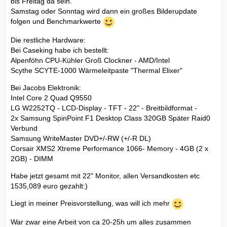
bis Freitag da sein.
Samstag oder Sonntag wird dann ein großes Bilderupdate
folgen und Benchmarkwerte
Die restliche Hardware:
Bei Caseking habe ich bestellt:
Alpenföhn CPU-Kühler Groß Clockner - AMD/Intel
Scythe SCYTE-1000 Wärmeleitpaste "Thermal Elixer"
Bei Jacobs Elektronik:
Intel Core 2 Quad Q9550
LG W2252TQ - LCD-Display - TFT - 22" - Breitbildformat -
2x Samsung SpinPoint F1 Desktop Class 320GB Später Raid0
Verbund
Samsung WriteMaster DVD+/-RW (+/-R DL)
Corsair XMS2 Xtreme Performance 1066- Memory - 4GB (2 x
2GB) - DIMM
Habe jetzt gesamt mit 22" Monitor, allen Versandkosten etc
1535,089 euro gezahlt:)
Liegt in meiner Preisvorstellung, was will ich mehr
War zwar eine Arbeit von ca 20-25h um alles zusammen