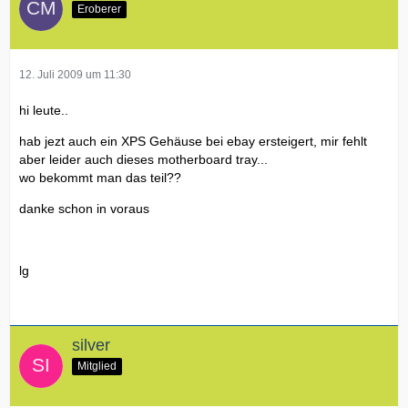
Eroberer
12. Juli 2009 um 11:30
hi leute..
hab jezt auch ein XPS Gehäuse bei ebay ersteigert, mir fehlt
aber leider auch dieses motherboard tray...
wo bekommt man das teil??
danke schon in voraus
lg
silver
Mitglied