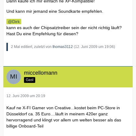
Dann kaufe ich mir einfach ne XP-Kompatible!
Und kann mir jemand eine Soundkarte empfehlen.
Dirk
kann es auch der Chipsatztreiber sein der nicht richtig läuft?
Hast Du eine Empfehlung für diesen?
2 Mal editiert, zuletzt von
thomas3112
(
12. Juni 2009 um 19:06
)
miccellomann
Gast
12. Juni 2009 um 20:19
Kauf ne X-FI Gamer von Creative...kostet beim PC-Store in
Düsseldorf ca. 35 Euro....läuft in meinem 420er ganz
hervorragend und klingt vor allem um welten besser als das
billige Onboard-Teil