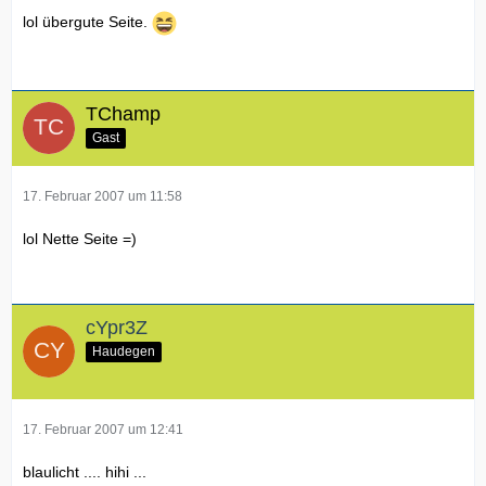
lol übergute Seite.
TChamp
Gast
17. Februar 2007 um 11:58
lol Nette Seite =)
cYpr3Z
Haudegen
17. Februar 2007 um 12:41
blaulicht .... hihi ...