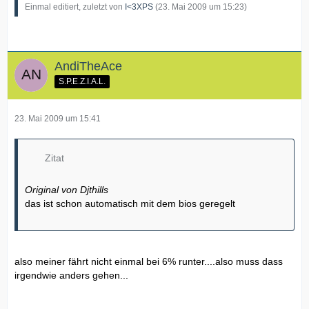
Einmal editiert, zuletzt von
I<3XPS
(
23. Mai 2009 um 15:23
)
AndiTheAce
S.P.E.Z.I.A.L.
23. Mai 2009 um 15:41
Zitat
Original von Djthills
das ist schon automatisch mit dem bios geregelt
also meiner fährt nicht einmal bei 6% runter....also muss dass
irgendwie anders gehen...