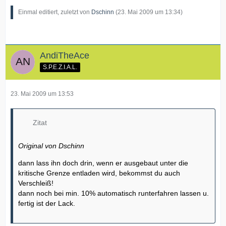
Einmal editiert, zuletzt von
Dschinn
(
23. Mai 2009 um 13:34
)
AndiTheAce
S.P.E.Z.I.A.L.
23. Mai 2009 um 13:53
Zitat
Original von Dschinn
dann lass ihn doch drin, wenn er ausgebaut unter die
kritische Grenze entladen wird, bekommst du auch
Verschleiß!
dann noch bei min. 10% automatisch runterfahren lassen u.
fertig ist der Lack.