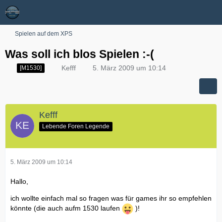
Spielen auf dem XPS
Was soll ich blos Spielen :-(
Kefff
5. März 2009 um 10:14
[M1530]
Kefff
Lebende Foren Legende
5. März 2009 um 10:14
Hallo,
ich wollte einfach mal so fragen was für games ihr so empfehlen
könnte (die auch aufm 1530 laufen
)!