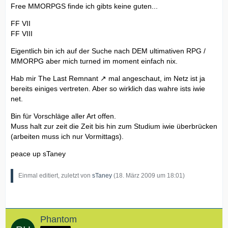
Free MMORPGS finde ich gibts keine guten...
FF VII
FF VIII
Eigentlich bin ich auf der Suche nach DEM ultimativen RPG /
MMORPG aber mich turned im moment einfach nix.
Hab mir
The Last Remnant
mal angeschaut, im Netz ist ja
bereits einiges vertreten. Aber so wirklich das wahre ists iwie
net.
Bin für Vorschläge aller Art offen.
Muss halt zur zeit die Zeit bis hin zum Studium iwie überbrücken
(arbeiten muss ich nur Vormittags).
peace up sTaney
Einmal editiert, zuletzt von
sTaney
(
18. März 2009 um 18:01
)
Phantom