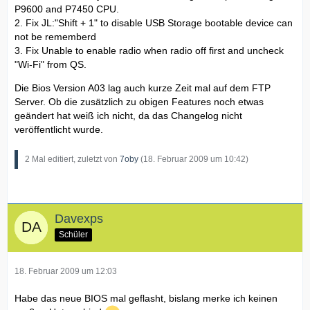
P9600 and P7450 CPU.
2. Fix JL:"Shift + 1" to disable USB Storage bootable device can
not be rememberd
3. Fix Unable to enable radio when radio off first and uncheck
"Wi-Fi" from QS.
Die Bios Version A03 lag auch kurze Zeit mal auf dem FTP
Server. Ob die zusätzlich zu obigen Features noch etwas
geändert hat weiß ich nicht, da das Changelog nicht
veröffentlicht wurde.
2 Mal editiert, zuletzt von
7oby
(
18. Februar 2009 um 10:42
)
Davexps
Schüler
18. Februar 2009 um 12:03
Habe das neue BIOS mal geflasht, bislang merke ich keinen