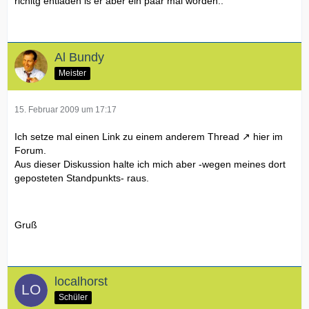
richitg entladen is er aber ein paar mal worden..
Al Bundy
Meister
15. Februar 2009 um 17:17
Ich setze mal einen Link zu einem anderem
Thread
hier im
Forum.
Aus dieser Diskussion halte ich mich aber -wegen meines dort
geposteten Standpunkts- raus.
Gruß
localhorst
Schüler