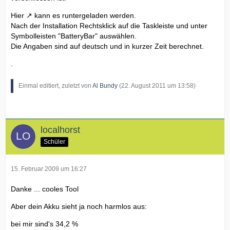
Hier
kann es runtergeladen werden.
Nach der Installation Rechtsklick auf die Taskleiste und unter
Symbolleisten "BatteryBar" auswählen.
Die Angaben sind auf deutsch und in kurzer Zeit berechnet.
.
Einmal editiert, zuletzt von
Al Bundy
(
22. August 2011 um 13:58
)
localhorst
Schüler
15. Februar 2009 um 16:27
Danke ... cooles Tool
Aber dein Akku sieht ja noch harmlos aus:
bei mir sind's 34,2 %