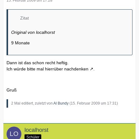
15. Februar 2009 um 17:28
Zitat
Original von localhorst
9 Monate
Dann ist das schon recht heftig.
Ich würde bitte mal
hierrüber nachdenken
.
Gruß
2 Mal editiert, zuletzt von
Al Bundy
(
15. Februar 2009 um 17:31
)
localhorst
Schüler