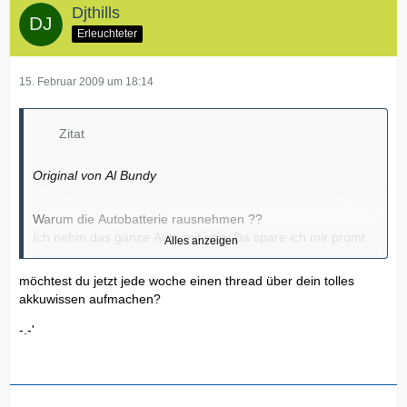
Djthills
Erleuchteter
15. Februar 2009 um 18:14
Zitat
Original von Al Bundy
Warum die Autobatterie rausnehmen ??
Ich nehm das ganze Auto mit rein. Da spare ich mir promt
Alles anzeigen
das ausbauen der Batterie.
möchtest du jetzt jede woche einen thread über dein tolles
akkuwissen aufmachen?
Der Vergleich hinkt gewaltig.
-.-'
Ärgert sich da einer über den Zustand seines Akkus ??