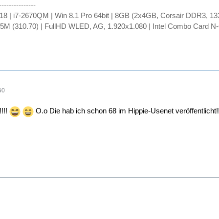
---------------
18 | i7-2670QM | Win 8.1 Pro 64bit | 8GB (2x4GB, Corsair DDR3, 1
 (310.70) | FullHD WLED, AG, 1.920x1.080 | Intel Combo Card N-62
50
!!!
O.o Die hab ich schon 68 im Hippie-Usenet veröffentlicht!