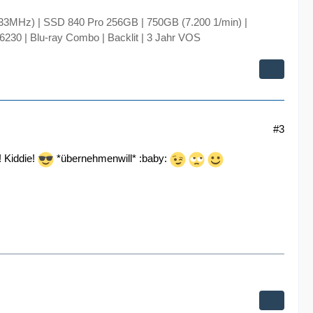
333MHz) | SSD 840 Pro 256GB | 750GB (7.200 1/min) |
30 | Blu-ray Combo | Backlit | 3 Jahr VOS
#3
! Kiddie!
*übernehmenwill* :baby: