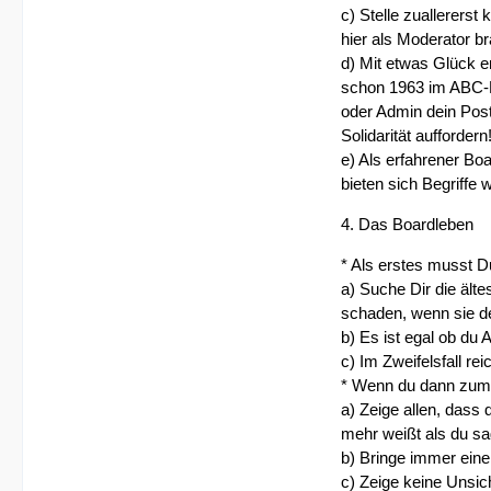
c) Stelle zuallererst
hier als Moderator b
d) Mit etwas Glück e
schon 1963 im ABC-Bo
oder Admin dein Pos
Solidarität auffordern
e) Als erfahrener B
bieten sich Begriffe w
4. Das Boardleben
* Als erstes musst 
a) Suche Dir die ält
schaden, wenn sie d
b) Es ist egal ob du
c) Im Zweifelsfall re
* Wenn du dann zum D
a) Zeige allen, dass 
mehr weißt als du sa
b) Bringe immer eine
c) Zeige keine Unsic