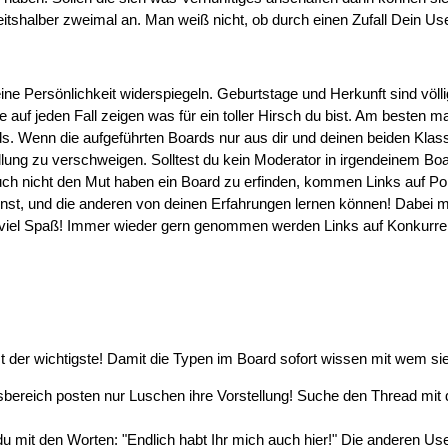
eitshalber zweimal an. Man weiß nicht, ob durch einen Zufall Dein Us
eine Persönlichkeit widerspiegeln. Geburtstage und Herkunft sind völl
te auf jeden Fall zeigen was für ein toller Hirsch du bist. Am besten
s. Wenn die aufgeführten Boards nur aus dir und deinen beiden Klas
ung zu verschweigen. Solltest du kein Moderator in irgendeinem Board 
uch nicht den Mut haben ein Board zu erfinden, kommen Links auf Por
nst, und die anderen von deinen Erfahrungen lernen können! Dabei m
iel Spaß! Immer wieder gern genommen werden Links auf Konkurren
t der wichtigste! Damit die Typen im Board sofort wissen mit wem sie
bereich posten nur Luschen ihre Vorstellung! Suche den Thread mit den
du mit den Worten: "Endlich habt Ihr mich auch hier!" Die anderen Use