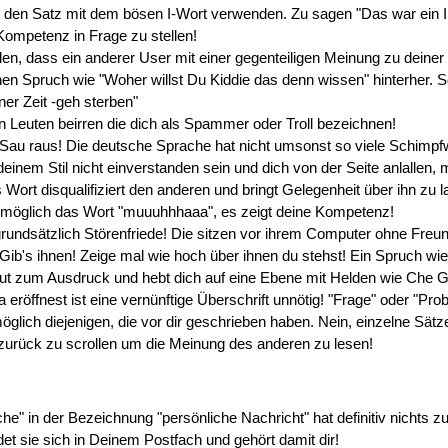
den Satz mit dem bösen I-Wort verwenden. Zu sagen "Das war ein Irrt
ompetenz in Frage zu stellen!
ellen, dass ein anderer User mit einer gegenteiligen Meinung zu deiner
en Spruch wie "Woher willst Du Kiddie das denn wissen" hinterher. So
ner Zeit -geh sterben"
on Leuten beirren die dich als Spammer oder Troll bezeichnen!
e Sau raus! Die deutsche Sprache hat nicht umsonst so viele Schimpfw
deinem Stil nicht einverstanden sein und dich von der Seite anlallen,
 Wort disqualifiziert den anderen und bringt Gelegenheit über ihn zu 
e möglich das Wort "muuuhhhaaa", es zeigt deine Kompetenz!
grundsätzlich Störenfriede! Die sitzen vor ihrem Computer ohne Freu
ib's ihnen! Zeige mal wie hoch über ihnen du stehst! Ein Spruch wi
Mut zum Ausdruck und hebt dich auf eine Ebene mit Helden wie Che 
eröffnest ist eine vernünftige Überschrift unnötig! "Frage" oder "Prob
 möglich diejenigen, die vor dir geschrieben haben. Nein, einzelne Sä
zurück zu scrollen um die Meinung des anderen zu lesen!
he" in der Bezeichnung "persönliche Nachricht" hat definitiv nichts z
ndet sie sich in Deinem Postfach und gehört damit dir!