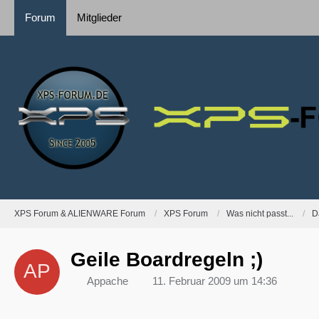
Forum
Mitglieder
XPS Forum & ALIENWARE Forum
XPS Forum
Was nicht passt...
D
Geile Boardregeln ;)
Appache
11. Februar 2009 um 14:36