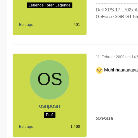
---------------------------
Lebende Foren Legende
Dell XPS 17 L702x A
GeForce 3GB GT 555M
Beiträge
401
11. Februar 2009 um 14:
Muhhhaaaaaaaa!
osnposn
Profi
SXPS16
Beiträge
1.460