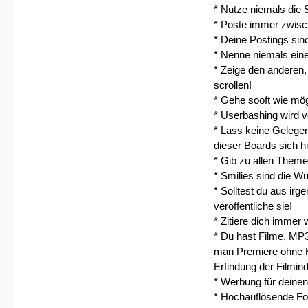
* Nutze niemals die S
* Poste immer zwisc
* Deine Postings sin
* Nenne niemals eine
* Zeige den anderen,
scrollen!
* Gehe sooft wie mög
* Userbashing wird 
* Lass keine Gelegen
dieser Boards sich h
* Gib zu allen Theme
* Smilies sind die W
* Solltest du aus ir
veröffentliche sie!
* Zitiere dich immer
* Du hast Filme, MP3
man Premiere ohne Ka
Erfindung der Filmin
* Werbung für deinen
* Hochauflösende Fot