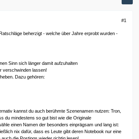
#1
e Ratschläge beherzigt - welche über Jahre erprobt wurden -
inen Sinn sich länger damit aufzuhalten
er verschwinden lassen!
orheben. Dazu gehören:
lternativ kannst du auch berühmte Szenenamen nutzen: Tron,
ss du mindestens so gut bist wie die Originale
, wähle einen Namen der besonders einprägsam und lang ist:
ßlich nix dafür, dass es Leute gibt deren Notebook nur eine
auch die Postings wieder richtig lesen!