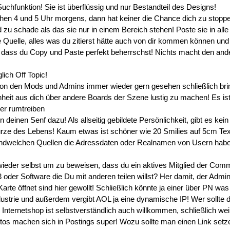
uchfunktion! Sie ist überflüssig und nur Bestandteil des Designs!
hen 4 und 5 Uhr morgens, dann hat keiner die Chance dich zu stopp
d zu schade als das sie nur in einem Bereich stehen! Poste sie in all
 Quelle, alles was du zitierst hätte auch von dir kommen können und 
 dass du Copy und Paste perfekt beherrschst! Nichts macht den ande
lich Off Topic!
von den Mods und Admins immer wieder gern gesehen schließlich bri
heit aus dich über andere Boards der Szene lustig zu machen! Es ist 
ier rumtreiben
n deinen Senf dazu! Als allseitig gebildete Persönlichkeit, gibt es k
ürze des Lebens! Kaum etwas ist schöner wie 20 Smilies auf 5cm Tex
gendwelchen Quellen die Adressdaten oder Realnamen von Usern habe
 wieder selbst um zu beweisen, dass du ein aktives Mitglied der Comm
 oder Software die Du mit anderen teilen willst? Her damit, der Admi
rte öffnet sind hier gewollt! Schließlich könnte ja einer über PN wa
dustrie und außerdem vergibt AOL ja eine dynamische IP! Wer sollte
 Internetshop ist selbstverständlich auch willkommen, schließlich 
os machen sich in Postings super! Wozu sollte man einen Link setzen