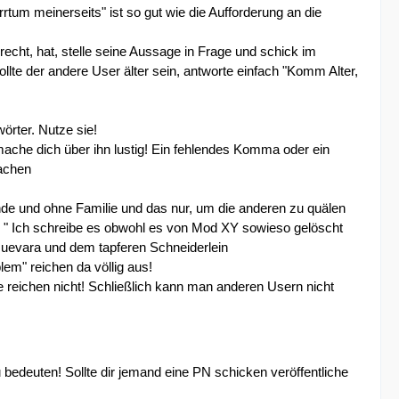
um meinerseits" ist so gut wie die Aufforderung an die
 recht, hat, stelle seine Aussage in Frage und schick im
llte der andere User älter sein, antworte einfach "Komm Alter,
örter. Nutze sie!
 mache dich über ihn lustig! Ein fehlendes Komma oder ein
lachen
nde und ohne Familie und das nur, um die anderen zu quälen
e " Ich schreibe es obwohl es von Mod XY sowieso gelöscht
Guevara und dem tapferen Schneiderlein
lem" reichen da völlig aus!
tze reichen nicht! Schließlich kann man anderen Usern nicht
u bedeuten! Sollte dir jemand eine PN schicken veröffentliche