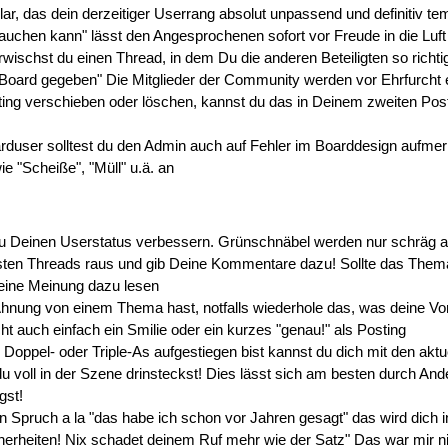
 klar, das dein derzeitiger Userrang absolut unpassend und definitiv te
rauchen kann" lässt den Angesprochenen sofort vor Freude in die Luft
rwischst du einen Thread, in dem Du die anderen Beteiligten so richti
ard gegeben" Die Mitglieder der Community werden vor Ehrfurcht ers
ting verschieben oder löschen, kannst du das in Deinem zweiten Po
!
oarduser solltest du den Admin auch auf Fehler im Boarddesign auf
ie "Scheiße", "Müll" u.ä. an
Du Deinen Userstatus verbessern. Grünschnäbel werden nur schräg 
esten Threads raus und gib Deine Kommentare dazu! Sollte das Thema 
eine Meinung dazu lesen
 Ahnung von einem Thema hast, notfalls wiederhole das, was deine V
icht auch einfach ein Smilie oder ein kurzes "genau!" als Posting
oppel- oder Triple-As aufgestiegen bist kannst du dich mit den akt
du voll in der Szene drinsteckst! Dies lässt sich am besten durch Ande
gst!
n Spruch a la "das habe ich schon vor Jahren gesagt" das wird dich
herheiten! Nix schadet deinem Ruf mehr wie der Satz" Das war mir nic