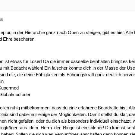
36
ptur, in der Hierarchie ganz nach Oben zu steigen, gibt es hier. All
d Ehre bescheren.
n ist etwas für Loser! Da die immer dasselbe beinhalten bringt es ke
 du mit Bedacht wählen! Ein falscher könnte dich in der Masse der Us
ind die, die deine Fähigkeiten als Führungskraft ganz deutlich herv
in
 Supermod
 Globalmod oder
ollen ruhig mitbekommen, dass du eine erfahrene Boardratte bist. A
nix sind dabei nur einige der Möglichkeiten. Damit stellst du klar, da
en nicht gefallen, oder du dich als besonders individuell einschätzt
ngträger_aus_dem_Herrn_der_Ringe ist ein solcher! Du kannst schlie
haben! Sollen die sich was Vernünftiges anschaffen dann können sie 