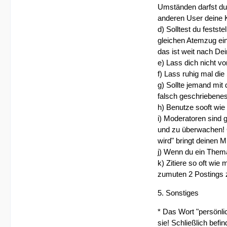
Umständen darfst du 
anderen User deine K
d) Solltest du festst
gleichen Atemzug ein
das ist weit nach Dei
e) Lass dich nicht v
f) Lass ruhig mal di
g) Sollte jemand mit 
falsch geschriebenes
h) Benutze sooft wi
i) Moderatoren sind 
und zu überwachen! G
wird" bringt deinen 
j) Wenn du ein Thema 
k) Zitiere so oft wie
zumuten 2 Postings 
5. Sonstiges
* Das Wort "persönlic
sie! Schließlich befi