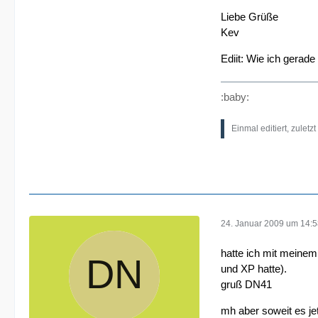
Liebe Grüße
Kev
Ediit: Wie ich gerad
:baby:
Einmal editiert, zuletz
24. Januar 2009 um 14:
hatte ich mit meinem
und XP hatte).
gruß DN41
mh aber soweit es je