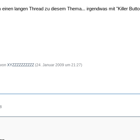
m einen langen Thread zu diesem Thema... irgendwas mit "Killer Butto
t von
XYZZZZZZZZZZ
(
24. Januar 2009 um 21:27
)
28