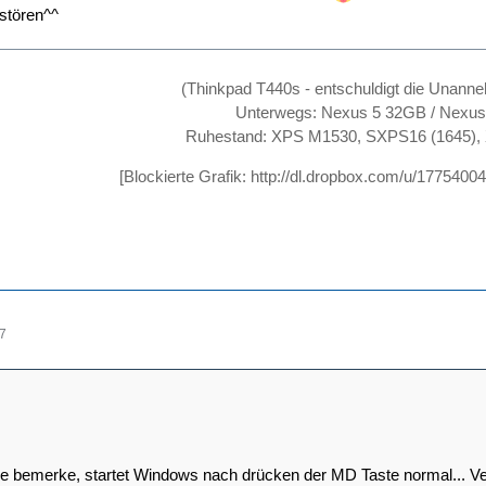
stören^^
(Thinkpad T440s - entschuldigt die Unanne
Unterwegs: Nexus 5 32GB / Nexu
Ruhestand: XPS M1530, SXPS16 (1645),
[Blockierte Grafik:
http://dl.dropbox.com/u/17754
47
ade bemerke, startet Windows nach drücken der MD Taste normal... V