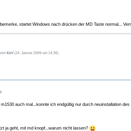
e bemerke, startet Windows nach drücken der MD Taste normal... Ver
t von
KeV
(
24. Januar 2009 um 14:36
)
58
 m1530 auch mal...konnte ich endgültig nur durch neuinstallation des
tzt ja geht, mit md knopf...warum nicht lassen?