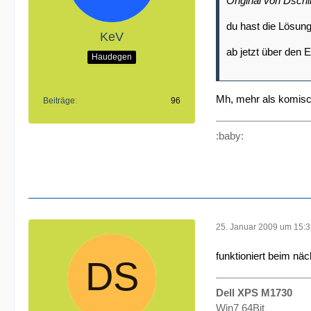
Original von Dsch
du hast die Lösun
KeV
ab jetzt über den 
Haudegen
Mh, mehr als komisch
Beiträge
96
:baby:
25. Januar 2009 um 15:
funktioniert beim nä
Dell XPS M1730
Win7 64Bit