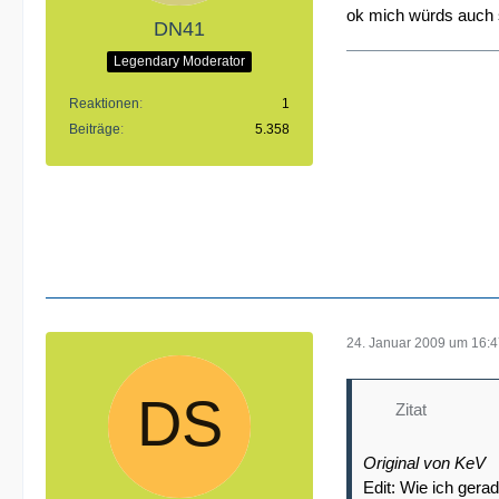
ok mich würds auch 
DN41
Legendary Moderator
Reaktionen
1
Beiträge
5.358
24. Januar 2009 um 16:
Zitat
Original von KeV
Edit: Wie ich ger