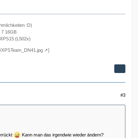
hmlichkeiten :D)
s 7 16GB
 XPS15 (L502x)
004/XPSTeam_DN41.jpg
]
#3
errückt
Kann man das irgendwie wieder ändern?