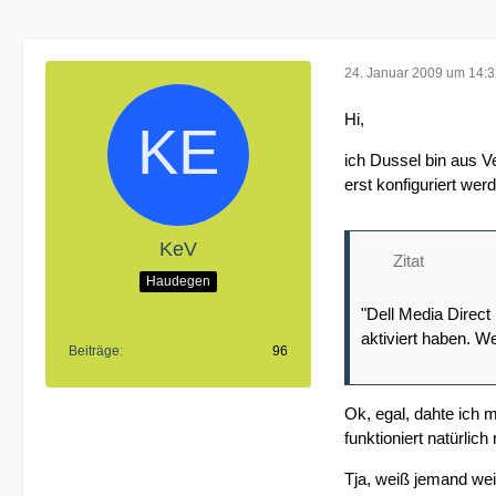
24. Januar 2009 um 14:
Hi,
ich Dussel bin aus V
erst konfiguriert we
KeV
Zitat
Haudegen
"Dell Media Direct
aktiviert haben. We
Beiträge
96
Ok, egal, dahte ich 
funktioniert natürli
Tja, weiß jemand we