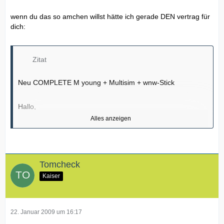
wenn du das so amchen willst hätte ich gerade DEN vertrag für
dich:
Zitat
Neu COMPLETE M young + Multisim + wnw-Stick
Hallo,
Alles anzeigen
so, jetzt bin ich online....
anbei mein Angebot zu Deiner Fragestellung:
Tomcheck
Kaiser
- 1 x Neuvertrag COMPLETE M young (monatlich 39,95€
anstatt 49,95€)
- keine Anschlussgebühr (Ersparnis: 25,00€)
- 2 Monate Grundpreisbefreiung (Ersparnis: 79,90€)
22. Januar 2009 um 16:17
- 1 x MULTISIM kostenlos (Ersparnis: 30,00€)