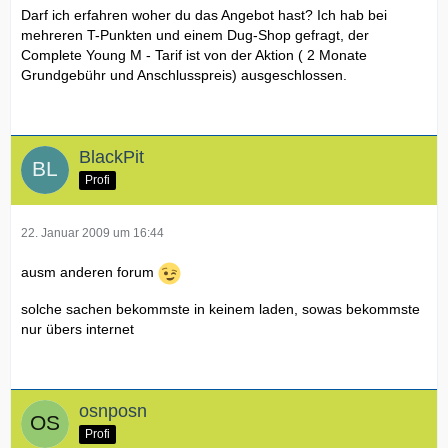
- 1 x T-Mobile Web'n'walk USB-Stick kostenlos (Ersparnis:
Darf ich erfahren woher du das Angebot hast? Ich hab bei
129,99€)
mehreren T-Punkten und einem Dug-Shop gefragt, der
---> das bedeutet, dass Du sowohl mit dem iPhone als auch
- 1 x APPLE iPhone 3G 16 GB = Preis 150,00€ Zuzahlung
Complete Young M - Tarif ist von der Aktion ( 2 Monate
mit dem wnw-Stick in Verbindung mit der Multisim am
oder wahlweise
Grundgebühr und Anschlusspreis) ausgeschlossen.
Rechner kostenlos über die Complete M-Internetflat online
- 1 x APPLE iPhone 3G 8 GB = Preis 70,00€ Zuzahlung
gehen kannst!!!
ANGEBOT gültig bis Freitag, 23.1.2009, 12 Uhr!!
BlackPit
Profi
22. Januar 2009 um 16:44
ausm anderen forum
solche sachen bekommste in keinem laden, sowas bekommste
nur übers internet
osnposn
Profi